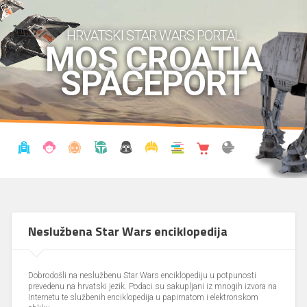
HRVATSKI STAR WARS PORTAL
MOS CROATIA
SPACEPORT
VIJESTI
BLOG
ENCIKLOPEDIJA
KRONOLOGIJA
UDRUGA
KOSTIMI
KNJIŽNICA
SHOP
THE FORUM
Neslužbena Star Wars enciklopedija
Dobrodošli na neslužbenu Star Wars enciklopediju u potpunosti
prevedenu na hrvatski jezik. Podaci su sakupljani iz mnogih izvora na
Internetu te službenih enciklopedija u papirnatom i elektronskom