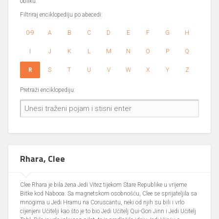
obliku.
Filtriraj enciklopediju po abecedi:
0-9
A
B
C
D
E
F
G
H
I
J
K
L
M
N
O
P
Q
R
S
T
U
V
W
X
Y
Z
Pretraži enciklopediju:
Rhara, Clee
Clee Rhara je bila žena Jedi Vitez tijekom Stare Republike u vrijeme
Bitke kod Nabooa. Sa magnetskom osobnošću, Clee se sprijateljila sa
mnogima u Jedi Hramu na Coruscantu, neki od njih su bili i vrlo
cijenjeni Učitelji kao što je to bio Jedi Učitelj Qui-Gon Jinn i Jedi Učitelj