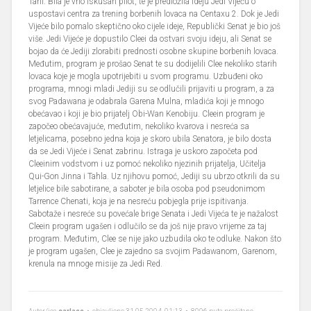
Tahl. Bila je vrlo iskusan pilot, te je predložila ideju Jedi Vijeću o
uspostavi centra za trening borbenih lovaca na Centaxu 2. Dok je Jedi
Vijeće bilo pomalo skeptično oko cijele ideje, Republički Senat je bio još
više. Jedi Vijeće je dopustilo Cleei da ostvari svoju ideju, ali Senat se
bojao da će Jediji zlorabiti prednosti osobne skupine borbenih lovaca.
Međutim, program je prošao Senat te su dodijelili Clee nekoliko starih
lovaca koje je mogla upotrijebiti u svom programu. Uzbuđeni oko
programa, mnogi mladi Jediji su se odlučili prijaviti u program, a za
svog Padawana je odabrala Garena Mulna, mladića koji je mnogo
obećavao i koji je bio prijatelj Obi-Wan Kenobiju. Cleein program je
započeo obećavajuće, međutim, nekoliko kvarova i nesreća sa
letjelicama, posebno jedna koja je skoro ubila Senatora, je bilo dosta
da se Jedi Vijeće i Senat zabrinu. Istraga je uskoro započeta pod
Cleeinim vodstvom i uz pomoć nekoliko njezinih prijatelja, Učitelja
Qui-Gon Jinna i Tahla. Uz njihovu pomoć, Jediji su ubrzo otkrili da su
letjelice bile sabotirane, a saboter je bila osoba pod pseudonimom
Tarrence Chenati, koja je na nesreću pobjegla prije ispitivanja.
Sabotaže i nesreće su povećale brige Senata i Jedi Vijeća te je nažalost
Cleein program ugašen i odlučilo se da još nije pravo vrijeme za taj
program. Međutim, Clee se nije jako uzbudila oko te odluke. Nakon što
je program ugašen, Clee je zajedno sa svojim Padawanom, Garenom,
krenula na mnoge misije za Jedi Red.