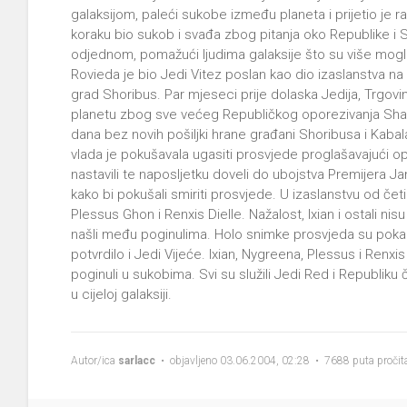
galaksijom, paleći sukobe između planeta i prijetio je r
koraku bio sukob i svađa zbog pitanja oko Republike i Se
odjednom, pomažući ljudima galaksije što su više mogli 
Rovieda je bio Jedi Vitez poslan kao dio izaslanstva na 
grad Shoribus. Par mjeseci prije dolaska Jedija, Trgovi
planetu zbog sve većeg Republičkog oporezivanja Shar
dana bez novih pošiljki hrane građani Shoribusa i Kabal
vlada je pokušavala ugasiti prosvjede proglašavajući op
nastavili te naposljetku doveli do ubojstva Premijera Ja
kako bi pokušali smiriti prosvjede. U izaslanstvu od četir
Plessus Ghon i Renxis Dielle. Nažalost, Ixian i ostali nis
našli među poginulima. Holo snimke prosvjeda su pokazale 
potvrdilo i Jedi Vijeće. Ixian, Nygreena, Plessus i Renxis
poginuli u sukobima. Svi su služili Jedi Red i Republiku 
u cijeloj galaksiji.
Autor/ica
sarlacc
• objavljeno 03.06.2004, 02:28 • 7688 puta pročit