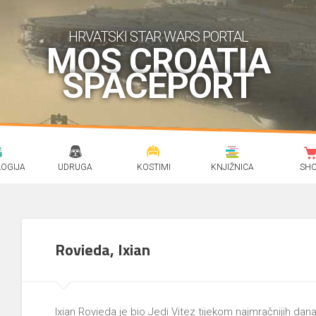
HRVATSKI STAR WARS PORTAL
MOS CROATIA
SPACEPORT
OGIJA
UDRUGA
KOSTIMI
KNJIŽNICA
SH
Rovieda, Ixian
Ixian Rovieda je bio Jedi Vitez tijekom najmračnijih dan