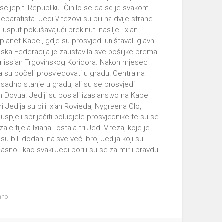
ascijepiti Republiku. Činilo se da se je svakom
paratista. Jedi Vitezovi su bili na dvije strane
usput pokušavajući prekinuti nasilje. Ixian
planet Kabel, gdje su prosvjedi uništavali glavni
nska Federacija je zaustavila sve pošiljke prema
lissian Trgovinskog Koridora. Nakon mjesec
a su počeli prosvjedovati u gradu. Centralna
sadno stanje u gradu, ali su se prosvjedi
n Dovua. Jediji su poslali izaslanstvo na Kabel
i Jedija su bili Ixian Rovieda, Nygreena Clo,
u uspjeli spriječiti poludjele prosvjednike te su se
tijela Ixiana i ostala tri Jedi Viteza, koje je
 su bili dodani na sve veći broj Jedija koji su
časno i kao svaki Jedi borili su se za mir i pravdu
ano