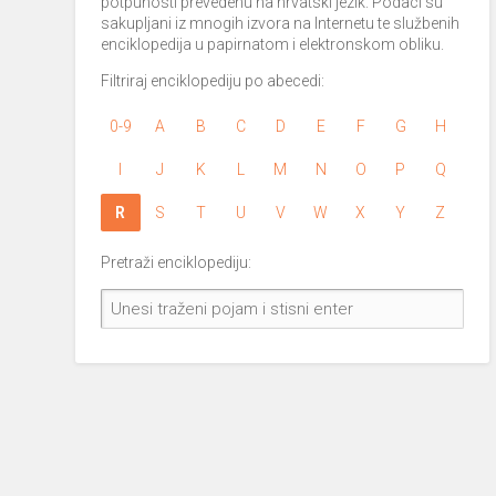
potpunosti prevedenu na hrvatski jezik. Podaci su
sakupljani iz mnogih izvora na Internetu te službenih
enciklopedija u papirnatom i elektronskom obliku.
Filtriraj enciklopediju po abecedi:
0-9
A
B
C
D
E
F
G
H
I
J
K
L
M
N
O
P
Q
R
S
T
U
V
W
X
Y
Z
Pretraži enciklopediju: