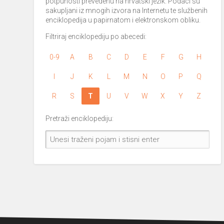
potpunosti prevedenu na hrvatski jezik. Podaci su
sakupljani iz mnogih izvora na Internetu te službenih
enciklopedija u papirnatom i elektronskom obliku.
Filtriraj enciklopediju po abecedi:
0-9
A
B
C
D
E
F
G
H
I
J
K
L
M
N
O
P
Q
R
S
T
U
V
W
X
Y
Z
Pretraži enciklopediju: