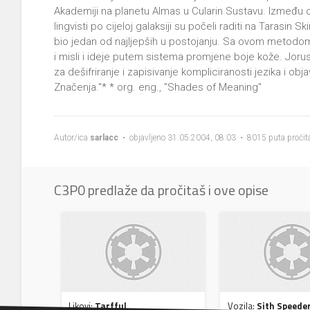
Akademiji na planetu Almas u Cularin Sustavu. Između ost
lingvisti po cijeloj galaksiji su počeli raditi na Tarasin 
bio jedan od najljepših u postojanju. Sa ovom metodom, 
i misli i ideje putem sistema promjene boje kože. Jorus i 
za dešifriranje i zapisivanje kompliciranosti jezika i ob
Značenja."* * org. eng., "Shades of Meaning"
Autor/ica
sarlacc
• objavljeno 31.05.2004, 08:03 • 8015 puta pročit
C3P0 predlaže da pročitaš i ove opise
Likovi:
Tarfful
Vozila:
Sith Speede