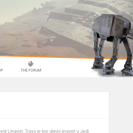
OP
THE FORUM
i Lingvist, Trass je bio glavni lingvist u Jedi