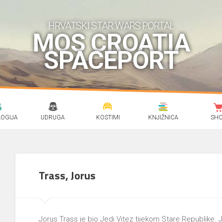
HRVATSKI STAR WARS PORTAL
MOS CROATIA
SPACEPORT
OGIJA
UDRUGA
KOSTIMI
KNJIŽNICA
SH
Trass, Jorus
Jorus Trass je bio Jedi Vitez tijekom Stare Republike. Jed