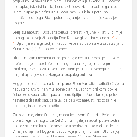
čovjeka koji je nekada bio. Nomi Sunrider,koja je svjedočila Ulicovom
postupku, iskoristila je taj trenutak Ulicove zbunjenosti te ga napala
Silom. Napad je bio fatalan. Ulicova moć Sile bila je potpuno
odsječena od njega. Bio je polumrtav, a njegov duh bio je - zauvijek
uništen.
Jediji su napustili Ossus te odlučili privesti kraju veliki rat. Ulic im je
pomogao otkrivajući lokaciju Exar Kunove glavne baze; one na
Yavinu
4
. Ujedinjene snage Jedija i Republike bile su uspješne u zaustavljanu
Kuna zahvaljujući Ulicovoj pomoći.
Ulic, nemoćan i nemirna duha, je odlučio nestati. Bježao je od svoje
prošlosti cijelo desetljeće, nemirnoga duha, izgubljen u svojim
mislima, krivnji i očaju. Desetljeće kasnije, Ulic, skrivenoga identiteta,
unajmljuje prijevoz od Hoggona, propalog putnika.
Hoggon donosi Ulica na ledeni planet Rhen Var. Ulic je odlučio živjeti u
napuštenoj utvrdi na vrhu ledene planine. Jednom prilikom, dok je
šetao oko dvorca, Ulic je pao u ledenu špilju. Ležao je tamo, u polu-
nesvijesti desetak sati, čekajući da ga život napusti. No to se nije
dogodilo, iako nije znao zašto.
Za to vrijeme, Vima Sunrider, mlada kćer Nomi Sunrider, željela je
pronaći legendarnog Ulica Qel-Dromu. Htjela je naučiti puteve Jedija,
no njezina je majka bila je prezauzeta poslovima oko vođenja Jedija.
Vima je unajmila Hoggona, osobu koja je unajmio i sam Ulic, da joj