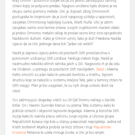
kralj Omnin - polumrtvi čovjek bio je živ jedino zahvaljujući tamnoj
strani kojoj se potpuno predao. Njegovo uništeno tijelo držano je na
okupu samo pomoću metala. Ulic je, bijesan zbog Omninovih
postupaka te činjenicom da je život njegovog učitelja u opasnosti,
sasjekao Omninovog najboljeg čuvara, Warb Nulla. Ulic je zatim
sasjekao samo srce tamne strane; svojim svjetlosnim mačem olako
je probio Omninov metalni oklop te prošao ravno kroz srce opsjednuto
Naddovim duhom. Kako je Omnin umro, tako je duh Freedona Nadda
izjavio da će Ulic jednoga dana biti "jedan od velikih".
Nadd je zapravo izjavio jedno od prastarih Sith proročanstva o
ponovnom uzdizanju Sith Lordova. Nedugo nakon toga, Nadd je
nadmudrio nekoliko elitnih ratnika jakih u Sili. Nagovorio ih je da odu
na Onderon, u potragu za prastarim Sith naslijeđem.
Satal
i Aleema
Ketto smislili su plan kako bi preuzeli kontrolu u Krathu, tajnom
društvu koje se nalazilo u sistemu kraljice Tete, jako u tamnoj strani te
Sith magiji. Plan je bio uspješan, te su njih dvoje uskoro došli na
vlast.
Ovi zabrinjujući događaji vratili su Uli-Qel Dromu natrag u žarište
bitke. On i Naomi Sunrider krenuli su prema Teta sistemu kako bi
pobliže istražili i objasnili tajnovite događaje. Aleema je koristila Sith
iluzije kako bi sakrila pravu veličinu svoje vojske, a Ulicova grupa
Republičkih boraca nije bila u stanju prepoznati neprijatelja. Jedna od
Krath borbenih letjelica probila se kroz štitove i trup
Republičke
krstarice
Reliance te uzela mnoge živote, a Ulic je bio ranjen