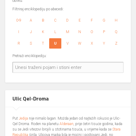
obliku.
Filtriraj enciklopediju po abecedi:
0-9
A
B
C
D
E
F
G
H
I
J
K
L
M
N
O
P
Q
R
S
T
U
V
W
X
Y
Z
Pretraži enciklopediju:
Ulic Qel-Droma
Put
Jedija
nije nimalo lagan. Možda jedan od najtežih iskusio je Ulic-
Qel Droma. Rođen na planetu
Alderaan
, prije četiri tisuće godina, kada
su se Jedi vitezovi brojili u stotinama tisuća, u vrijeme kada se
Stara
Republika
širila. Ulicova majka bila je moćni i poštovani Jedi, no