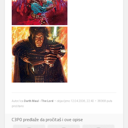
Autor/ica
Darth Maul - The Lord
• objavljeno 12.04.2006, 22:40 • 38368 puta
pročitano
C3P0 predlaže da pročitaš i ove opise