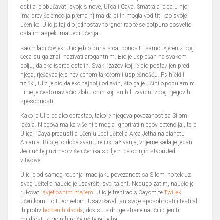
odbila je obučavati svoje sinove, Ulica i Caya. Smatrala je da u njoj
ima previše emocija prema njima da bi ih mogla vodititi kao svoje
učenike. Ulic je taj dio jednostavno ignorirao te se potpuno posvetio
ostalim aspektima Jedi učenja.
Kao mladi čovjek, Ulic je bio puna srca, ponosit i samouvjeren,z bog
čega su ga znali nazivati arogantnim. Bio je uspješan na svakom
polju, daleko ispred ostalih. Svaki izazov koji je bio postavljen pred
njega, rješavao je s neviđenom lakoćom i uspješnošću. Psihički i
fizički, Ulic je bio daleko najbolji od svih, što ga je učinilo popularnim.
Time je često navlačio zlobu onih koji su bili zavidni zbog njegovih
sposobnosti.
Kako je Ulic polako odrastao, tako je njegova povezanost sa Silom
jačala. Njegova majka više nije mogla ignorirati njegov potencijal, te je
Ulica i Caya prepustila učenju Jedi učitelja Arca Jetha na planetu
Arcania. Bilo je to doba avanture i istraživanja, vrijeme kada je jedan
Jedi učitelj uzimao više učenika s ciljem da od njih stvori Jedi
vitezove.
Ulic je od samog rođenja imao jaku povezanost sa Silom, no tek uz
svog učitelja naučio je usavršiti svoj talent. Nedugo zatim, naučio je
rukovati
svjetlosnim mačem
. Ulic je trenirao s Cayom te
Twi’lek
učenikom, Tott Doneetom. Usavršavali su svoje sposobnosti i testirali
ih protiv
borbenih droida
, dok su s druge strane naučili cijeniti
mudrost iz brojnih priča učitelja Jetha.