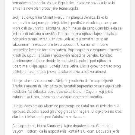
komadićem šrapnela. Vojska Republike uskoro se povukla kako bi
smislila novi plan protiv jake Tetine vojske.
Jediji su okupili na Mount Meruu, na planetu Deneba, kako bi
raspravili o ovoj novoj prijetnji. Ulic je predložio drzak i opasan plan.
Moralo ih se uništiti iz korijena. Jedini način da se to učini bio je da se
jedan Jedi infiltrira u središte Kratha i dozna njihove tajne; trebalo je
pobijediti tamnu stranu iznutra. Jedi učitelji smatrali su plan
lakoumnim i nerazboritim te su upozorili Ulica na neminovne
posljedice kretanja tamnim putem. Prije nego što je rasprava i završila,
Krath su uputili snažan i neočekivan napad na Denebu, koristeći
smrtonosne borbene droide. Mnogo Jedija palo je pod njihovim
udarcima, uključujući i učitelja Arca Jetha. Ulic je grčevito držao svog
učitelja u rukama dok je ovaj polako odlazio u beskonačnost.
Ulic je sebe krivio za smrt učitelja te je odlučio da će se priključiti
Krathu i uništiti ih. Ulic se za taj zadatak pripremao proučavajući Sith
holokron. Na odlasku, pozdravio se sa bratom Cayom, koji je bio
zabrinut za Ulica, ispravno shvaćajući opasnost zadatka.
Ulic je ubrzo stekao Aleemino povjerenje, no Satal mu ni izdaleka nije
vjerovao. Duboko ispod glavnog grada Cinnagara, Ulic je prolazio kroz
okrutne i teške ispite pod Satalovim nadzorom.
S druge strane, Nomi Sunrider je tajno doputovala na Cinnagar s
Cayom i Tottom, da bi uspostavila kontakt s Ulicom. Dopustila je da