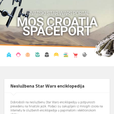
HRVATSKI STAR WARS PORTAL
MOS CROATIA
SPACEPORT
VIJESTI
BLOG
ENCIKLOPEDIJA
KRONOLOGIJA
UDRUGA
KOSTIMI
KNJIŽNICA
SHOP
THE FORUM
Neslužbena Star Wars enciklopedija
Dobrodošli na neslužbenu Star Wars enciklopediju u potpunosti
prevedenu na hrvatski jezik. Podaci su sakupljani iz mnogih izvora na
Internetu te službenih enciklopedija u papirnatom i elektronskom