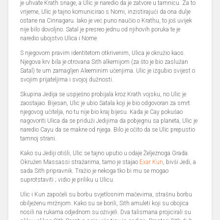
je uhvate Krath snage, a Ulic je naredio da je zatvore u tamnicu. Za to
vrijeme, Ulic je tajno komunicirao s Nomi, inzistirajući da ona dulje
ostane na Cinnagaru. Iako je već puno naučio o Krathu, to još uvijek
nije bilo dovoljno. Satal je presreo jednu od njihovih poruka te je
naredio ubojstvo Ulica i Nome.
S njegovom pravim identitetom otkrivenim, Ulica je okružio kaos.
Njegova krv bila je otrovana Sith alkemijom (za što je bio zaslužan
Satal) te um zamagljen Aleeminim učenjima. Ulic je izgubio svijest o
svojim prijateljima i svojoj dužnosti.
Skupina Jedija se uspješno probijala kroz Krath vojsku, no Ulic je
zaostajao. Bijesan, Ulic je ubio Satala koji je bio odgovoran za smrt
njegovog učitelja, no tu nije bio kraj bijesu. Kada je Cay pokušao
nagovoriti Ulica da se priduži Jedijima da pobjegnu sa planeta, Ulic je
naredio Cayu da se makne od njega. Bilo je očito da se Ulic prepustio
tamnoj strani.
Kako su Jediji otišli, Ulic se tajno uputio u odaje Željeznoga Grada.
Okružen Massassi stražarima, tamo je stajao
Exar Kun
, bivši Jedi, a
sada Sith pripravnik. Tražio je nekoga tko bi mu se mogao
suprotstaviti ; vidio je priliku u Ulicu.
Ulic i Kun započeli su borbu svjetlosnim mačevima, strašnu borbu
obilježenu mržnjom. Kako su se borili, Sith amuleti koji su obojica
nosili na rukama odjednom su oživjeli. Dva talismana projicirali su