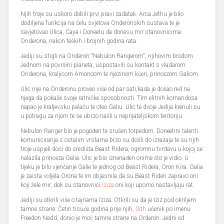
Njih troje su uskoro dobili prvi pravi zadatak. Arca Jethu je bilo
dodiljena funkcija na čelu svjetova Onderonskih sustava te je
savjetovao Ulica, Caya i Doneetu da donesu mir stanovnicima
Onderona, nakon teških i brojnih godina rata.
Jediji su stigli na Onderon "Nebulon Rangerom", njihovim brodom.
Jednom na površini planeta, uspostavili su kontakt s vladarom
Onderona, kraljicom Amonoom te njezinom kćeri, princezom Galiom.
Ulic nije na Onderonu proveo više od par sati,kada je došao red na
njega da pokaže svoje ratničke sposobnosti. Tim elitnih komandosa
napao je kraljevsku palaču te oteo Galiu. Ulic te dvoje Jedija krenuli su
u potragu za njom te se ubrzo našli u neprijateljskom teritoriju.
Nebulon Ranger bio je pogođen te srušen torpedom. Doneetini talenti
komuniciranja s ostalim vrstama brzo su došli do izražaja te su njih
troje uspjeli doći do središta Beast Ridera, ogromnu tvrđavu u kojoj se
nalazila princeza Galia. Ulic je bio iznenađen onime što je vidio. U
tijeku je bilo vjenčanje Galie te jednog od Beast Ridera, Oron Kira. Galia
je zaista voljela Orona te im objasnila da su Beast Rideri zapravo oni
koji žele mir, dok su stanovnici
Iziza
oni koji uporno nastavljaju rat.
Jediji su otkrili više o tajnama Iziza. Otkrili su da je Iziz pod okriljem
tamne strane. Četiri tisuće godina prije njih,
Sith
učenik po imenu
Freedon Nadd, donio je moć tamne strane na Orderon. Jedni od