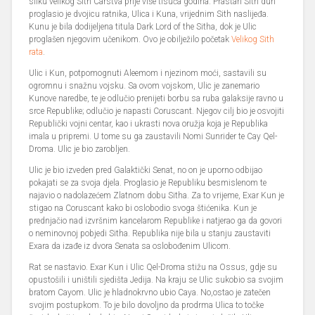
sliku velikog Sith Carstva prije više tisuća godina. Prastari Sith duh
proglasio je dvojicu ratnika, Ulica i Kuna, vrijednim Sith naslijeđa.
Kunu je bila dodijeljena titula Dark Lord of the Sitha, dok je Ulic
proglašen njegovim učenikom. Ovo je obilježilo početak
Velikog Sith
rata
.
Ulic i Kun, potpomognuti Aleemom i njezinom moći, sastavili su
ogromnu i snažnu vojsku. Sa ovom vojskom, Ulic je zanemario
Kunove naredbe, te je odlučio prenijeti borbu sa ruba galaksije ravno u
srce Republike; odlučio je napasti Coruscant. Njegov cilj bio je osvojiti
Republički vojni centar, kao i ukrasti nova oružja koja je Republika
imala u pripremi. U tome su ga zaustavili Nomi Sunrider te Cay Qel-
Droma. Ulic je bio zarobljen.
Ulic je bio izveden pred Galaktički Senat, no on je uporno odbijao
pokajati se za svoja djela. Proglasio je Republiku besmislenom te
najavio o nadolazećem Zlatnom dobu Sitha. Za to vrijeme, Exar Kun je
stigao na Coruscant kako bi oslobodio svoga štićenika. Kun je
prednjačio nad izvršnim kancelarom Republike i natjerao ga da govori
o neminovnoj pobjedi Sitha. Republika nije bila u stanju zaustaviti
Exara da izađe iz dvora Senata sa oslobođenim Ulicom.
Rat se nastavio. Exar Kun i Ulic Qel-Droma stižu na Ossus, gdje su
opustošili i uništili sjedišta Jedija. Na kraju se Ulic sukobio sa svojim
bratom Cayom. Ulic je hladnokrvno ubio Caya. No,ostao je zatečen
svojim postupkom. To je bilo dovoljno da prodrma Ulica to točke