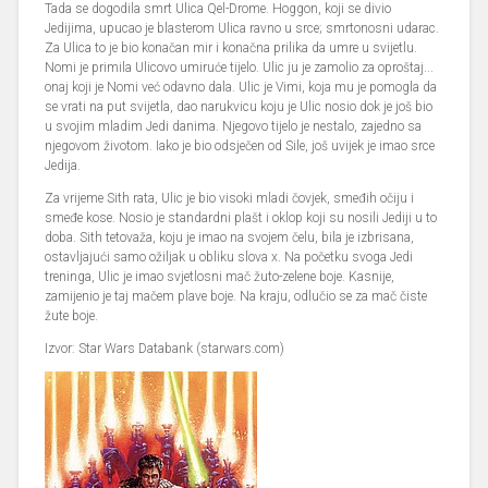
Tada se dogodila smrt Ulica Qel-Drome. Hoggon, koji se divio
Jedijima, upucao je blasterom Ulica ravno u srce; smrtonosni udarac.
Za Ulica to je bio konačan mir i konačna prilika da umre u svijetlu.
Nomi je primila Ulicovo umiruće tijelo. Ulic ju je zamolio za oproštaj...
onaj koji je Nomi već odavno dala. Ulic je Vimi, koja mu je pomogla da
se vrati na put svijetla, dao narukvicu koju je Ulic nosio dok je još bio
u svojim mladim Jedi danima. Njegovo tijelo je nestalo, zajedno sa
njegovom životom. Iako je bio odsječen od Sile, još uvijek je imao srce
Jedija.
Za vrijeme Sith rata, Ulic je bio visoki mladi čovjek, smeđih očiju i
smeđe kose. Nosio je standardni plašt i oklop koji su nosili Jediji u to
doba. Sith tetovaža, koju je imao na svojem čelu, bila je izbrisana,
ostavljajući samo ožiljak u obliku slova x. Na početku svoga Jedi
treninga, Ulic je imao svjetlosni mač žuto-zelene boje. Kasnije,
zamijenio je taj mačem plave boje. Na kraju, odlučio se za mač čiste
žute boje.
Izvor: Star Wars Databank (starwars.com)