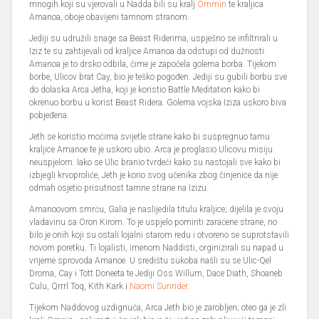
mnogih koji su vjerovali u Nadda bili su kralj
Ommin
te kraljica
Amanoa, oboje obavijeni tamnom stranom.
Jediji su udružili snage sa Beast Riderima, uspješno se infiltrirali u
Iziz te su zahtijevali od kraljice Amanoa da odstupi od dužnosti.
Amanoa je to drsko odbila, čime je započela golema borba. Tijekom
borbe, Ulicov brat Cay, bio je teško pogođen. Jediji su gubili borbu sve
do dolaska Arca Jetha, koji je koristio Battle Meditation kako bi
okrenuo borbu u korist Beast Ridera. Golema vojska Iziza uskoro biva
pobjeđena.
Jeth se koristio moćima svijetle strane kako bi suspregnuo tamu
kraljice Amanoe te je uskoro ubio. Arca je proglasio Ulicovu misiju
neuspjelom. Iako se Ulic branio tvrdeći kako su nastojali sve kako bi
izbjegli krvoproliće, Jeth je korio svog učenika zbog činjenice da nije
odmah osjetio prisutnost tamne strane na Izizu.
Amanoovom smrću, Galia je naslijedila titulu kraljice; dijelila je svoju
vladavinu sa Oron Kirom. To je uspjelo pomiriti zaraćene strane, no
bilo je onih koji su ostali lojalni starom redu i otvoreno se suprotstavili
novom poretku. Ti lojalisti, imenom Naddisti, orginizirali su napad u
vrijeme sprovoda Amanoe. U središtu sukoba našli su se Ulic-Qel
Droma, Cay i Tott Doneeta te Jediji Oss Willum, Dace Diath, Shoaneb
Culu, Qrrrl Toq, Kith Kark i
Naomi Sunrider
.
Tijekom Naddovog uzdignuća, Arca Jeth bio je zarobljen; oteo ga je zli