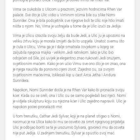
pomogne pronaći Ulica. Hoggon je odveo Vimu na Rhen Var.
Vima se sukobila s Ulicom u praznim, jezivim hodnicima Rhen Var
palače. Sve što je Ulic vidio u Viminim očima bile su slike Nomi
Sunrider. Ona je bila podsjetnik sve njegove boli te Ulic nije htio imati
ništa s njom. No, Vima je ustrajala u tome da je Ulic izuči za Jedija.
Vima je Ulicu izrazila svoju želju da bude Jedi, a Ulic ju je upozorio na
veliku žrtvu koju je morala iznijeti da bi to uspjela. Unatoč svemu što
je čula o Ulicu, Vima ga je i dalje smatrala čovjekom u kojeg se
zaljubila njegova majka - velikim Jedi ratnikom. Iako je Ulic bio
odsječen od Sile, još uvijek je elegantno znao rukovati Jedi oružjem,
svjetlosnim mačem. Kako je on učio Vimu sve ono što je on znao, ona
je njega naučila da ponovno cijeni život. Zajedno su, sa svojim
svjetlosnim mačevima, isklesali kip u čast Arca Jetha i Andura
Sunridera.
Napokon, Nomi Sunrider došla je na Rhen Var kako bi pronašla svoju
kćer. Kada su se sreli, ona i Ulic su se samo pogledali bez riječi. Nomi
je vidjela skulpturu koju su njezina kćer i Ulic zajedno napravili. Ulic je
napokon počeo pronalaziti mir.
U tom trenutku, Cathar Jedi Sylvar, koji je na planet stigao s Nomi,
nasrnuo je na Ulica kako bi mu se osvetio za smrt njegovog prijatelja.
Ulic je odbijao boriti se te je urazumio Sylvara, govoreći mu da osveta
nije put Jedija. U zadnjem trenutku, Sylvar je spustio svoj mač.