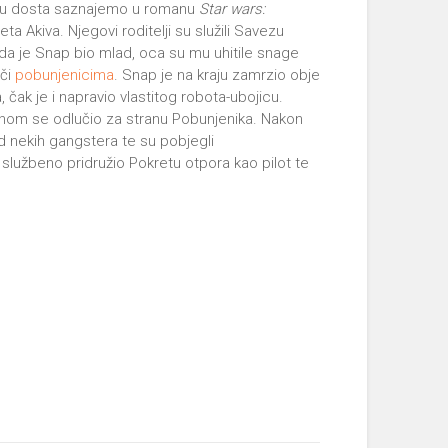
emu dosta saznajemo u romanu
Star wars:
a Akiva. Njegovi roditelji su služili Savezu
Kada je Snap bio mlad, oca su mu uhitile snage
uči
pobunjenicima
. Snap je na kraju zamrzio obje
, čak je i napravio vlastitog robota-ubojicu.
enom se odlučio za stranu Pobunjenika. Nakon
d nekih gangstera te su pobjegli
službeno pridružio Pokretu otpora kao pilot te