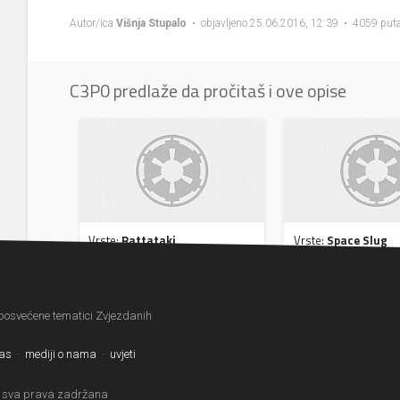
Autor/ica
Višnja Stupalo
• objavljeno 25.06.2016, 12:39 • 4059 puta
C3P0 predlaže da pročitaš i ove opise
Vrste:
Rattataki
Vrste:
Space Slug
 posvećene tematici Zvjezdanih
nas
·
mediji o nama
·
uvjeti
 sva prava zadržana