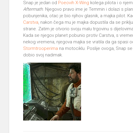
Snap je jedan od
Poeovih
X-Wing
kolega pilota i o nj
Aftermath
. Njegovo pravo ime je Temmin i dolazi s planet
pobunjenika, otac je bio njihov glasnik, a majka pilot. 
Carstva
, nakon čega mu je majka dopustila da se priklj
strane. Zatim je otvorio svoju malu trgovinu s dijelovima
Kada se njegov planet pobunio protiv Carstva, s vrem
nekog vremena, njegova majka se vratila da ga spasi o
Stormtrooperima
na motociklu. Poslije ovoga, Snap se 
dobio svoj nadimak.