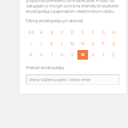
potpunosti prevedenu na hrvatski jezik. Podaci su
sakupljani iz mnogih izvora na Internetu te službenih
enciklopedija u papirnatom i elektronskom obliku.
Filtriraj enciklopediju po abecedi:
0-9
A
B
C
D
E
F
G
H
I
J
K
L
M
N
O
P
Q
R
S
T
U
V
W
X
Y
Z
Pretraži enciklopediju: