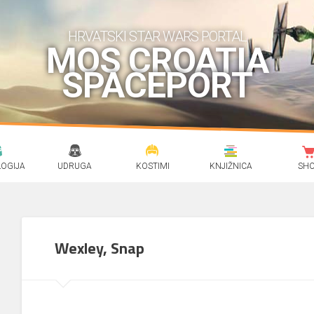
HRVATSKI STAR WARS PORTAL
MOS CROATIA
SPACEPORT
OGIJA
UDRUGA
KOSTIMI
KNJIŽNICA
SH
Wexley, Snap