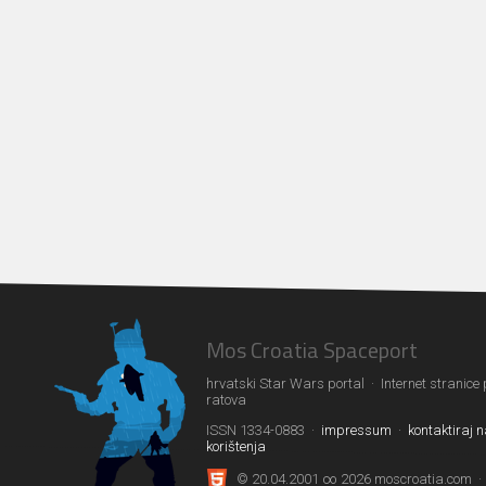
Mos Croatia Spaceport
hrvatski Star Wars portal · Internet stranice
ratova
ISSN 1334-0883 ·
impressum
·
kontaktiraj 
korištenja
© 20.04.2001 ∞ 2026 moscroatia.com ·