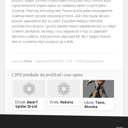
prozirni; bojaju sunčevo svijetlo kako ono prolazi kroz njihovu kožu.
Ispod raskošnih biljaka nalazi se nadrealno šareni svijet biljaka i
životinja. Pred kraj Klonskog rata, Felucia je bila jedan od prijepornih
svjetova tokom opsade Vanjskog prstena. Jedi vitez Aayla Secura i
klonski zapovjednik Bly su vodili Zvjezdani bataljun klonskih
jurišnika kroz divljinu i gustiš planeta tražeći separatiste koji su čekali
u nekim zamkama. Na kraju, nisu separatisti ti koji su zapečatili
Securinu sudbinu. Kad je primio zapovijed 66, Bly i njegovi klonovi
krenuli su prema Aayli pucajući joj u leđa.
Autor/ica
Orion
• objavljeno 02.09.2005, 12:36 • 18263 puta pročitano
C3P0 predlaže da pročitaš i ove opise
Droidi:
Dwarf
Vrste:
Rakata
Likovi:
Tano,
Spider Droid
Ahsoka