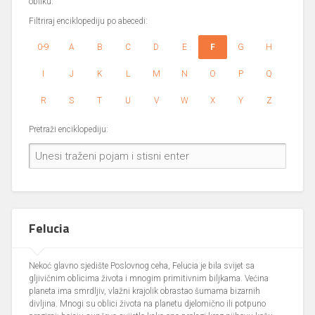
obliku.
Filtriraj enciklopediju po abecedi:
0-9
A
B
C
D
E
F
G
H
I
J
K
L
M
N
O
P
Q
R
S
T
U
V
W
X
Y
Z
Pretraži enciklopediju:
Felucia
Nekoć glavno sjedište Poslovnog ceha, Felucia je bila svijet sa
gljivičnim oblicima života i mnogim primitivnim biljkama. Većina
planeta ima smrdljiv, vlažni krajolik obrastao šumama bizarnih
divljina. Mnogi su oblici života na planetu djelomično ili potpuno