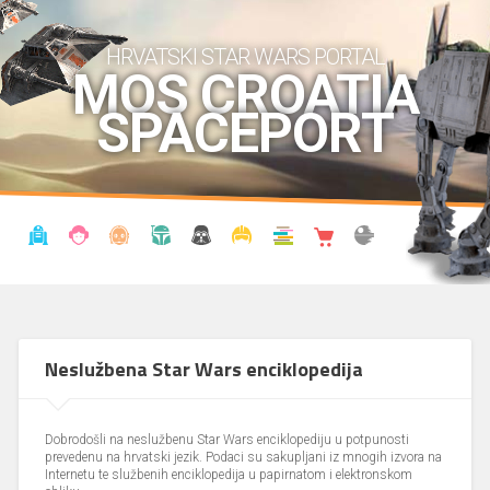
HRVATSKI STAR WARS PORTAL
MOS CROATIA
SPACEPORT
VIJESTI
BLOG
ENCIKLOPEDIJA
KRONOLOGIJA
UDRUGA
KOSTIMI
KNJIŽNICA
SHOP
THE FORUM
Neslužbena Star Wars enciklopedija
Dobrodošli na neslužbenu Star Wars enciklopediju u potpunosti
prevedenu na hrvatski jezik. Podaci su sakupljani iz mnogih izvora na
Internetu te službenih enciklopedija u papirnatom i elektronskom