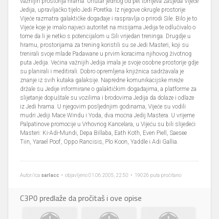
važnijih prostorija hrama. Unutar jednog od pet tornjeva zasjeda Vijeće
Jedija, upravljačko tijelo Jedi Poretka. Iz njegove okrugle prostorije
Vijeće razmatra galaktičke događaje i raspravlja o prirodi Sile. Bilo je to
Vijeće koje je imalo najveći autoritet na misijama Jedija te odlučivalo o
tome da li je netko s potencijalom u Sili vrijedan treninga. Drugdje u
hramu, prostorijama za trening koristili su se Jedi Masteri, koji su
trenirali svoje mlade Padawane u prvim koracima njihovog životnog
puta Jedija. Većina važnijih Jedija imala je svoje osobne prostorije gdje
su planirali i meditirali. Dobro opremljena knjižnica sadržavala je
znanje iz svih kutaka galaksije. Napredne komunikacijske mreže
držale su Jedije informirane o galaktičkim događajima, a platforme za
slijetanje dopuštale su vozilima i brodovima Jedija da dolaze i odlaze
iz Jedi hrama. U njegovim posljednjim godinama, Vijeće su vodili
mudri Jediji Mace Windu i Yoda, dva moćna Jedij Mastera. U vrijeme
Palpatinove promocije u Vrhovnog Kancelara, u Vijeću su bili slijedeći
Masteri: Ki-Adi-Mundi, Depa Billaba, Eath Koth, Even Piell, Saesee
Tiin, Yarael Poof, Oppo Rancisis, Plo Koon, Yaddle i Adi Gallia.
Autor/ica
sarlacc
• objavljeno 01.06.2005, 22:50 • 19026 puta pročitano
C3P0 predlaže da pročitaš i ove opise