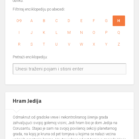
obliku.
Filtriraj enciklopediju po abecedi:
0-9
A
B
C
D
E
F
G
H
I
J
K
L
M
N
O
P
Q
R
S
T
U
V
W
X
Y
Z
Pretraži enciklopediju:
Hram Jedija
Odmaknut od gradske vreve i nekontroliranog širenja grada
zahvaljujući svojoj golemoj visini, Jedi hram bio je dom Jedija na
Corusantu. Stajao je sam na svojoj povišenoj sekciji planetarnog
grada, na kojoj je kruna od pet tornjeva u kojima se nalazi većina