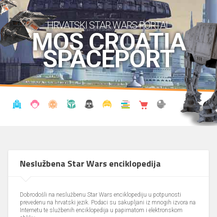
HRVATSKI STAR WARS PORTAL
MOS CROATIA
SPACEPORT
VIJESTI
BLOG
ENCIKLOPEDIJA
KRONOLOGIJA
UDRUGA
KOSTIMI
KNJIŽNICA
SHOP
THE FORUM
Neslužbena Star Wars enciklopedija
Dobrodošli na neslužbenu Star Wars enciklopediju u potpunosti
prevedenu na hrvatski jezik. Podaci su sakupljani iz mnogih izvora na
Internetu te službenih enciklopedija u papirnatom i elektronskom