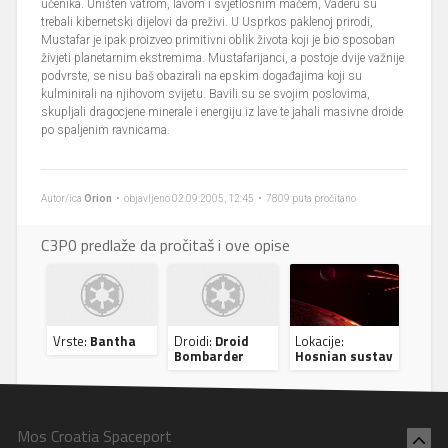
učenika. Uništen vatrom, lavom i svjetlosnim mačem, Vaderu su
trebali kibernetski dijelovi da preživi. U Usprkos paklenoj prirodi,
Mustafar je ipak proizveo primitivni oblik života koji je bio sposoban
živjeti planetarnim ekstremima. Mustafarijanci, a postoje dvije važnije
podvrste, se nisu baš obazirali na epskim događajima koji su
kulminirali na njihovom svijetu. Bavili su se svojim poslovima,
skupljali dragocjene minerale i energiju iz lave te jahali masivne droide
po spaljenim ravnicama.
Autor/ica
Orion
• objavljeno 02.09.2005, 12:45 • 7809 puta pročitano
C3P0 predlaže da pročitaš i ove opise
Vrste:
Bantha
Droidi:
Droid
Lokacije:
Bombarder
Hosnian sustav
Mos Croatia Spaceport