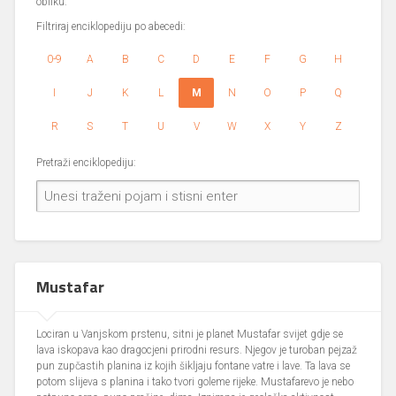
obliku.
Filtriraj enciklopediju po abecedi:
0-9
A
B
C
D
E
F
G
H
I
J
K
L
M
N
O
P
Q
R
S
T
U
V
W
X
Y
Z
Pretraži enciklopediju:
Mustafar
Lociran u Vanjskom prstenu, sitni je planet Mustafar svijet gdje se
lava iskopava kao dragocjeni prirodni resurs. Njegov je turoban pejzaž
pun zupčastih planina iz kojih šikljaju fontane vatre i lave. Ta lava se
potom slijeva s planina i tako tvori goleme rijeke. Mustafarevo je nebo