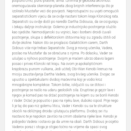
potpuno crno, puno prašine, dima. Iznimna je geološka aktivnost
onemogućavala skeniranje planeta zbog brojnih interferencija što je
izoliralo Mustafar veći dio povijesti. Nepristupačni su uvjeti omogućili
separatističkom vijeću da se ovdje nastani tokom kraja Klonskog rata.
Separatisti su ovdje došli po naredbi Dartha Sidiousa, da se osiguraju
i čekaju daljnje instrukcije. Golemo je industrijsko postrojenje služilo
kao sjedište. Neimoidijanski su vojnici, kao i borbeni droidi čuvali
postrojenje, skupa s deflektorskim štitovima koji su zgradu štitili od
divlje okoline. Nakon što se proglasio Galaktičkim carem, Darth
Sidious više nije trebao Separatiste. Svog je novog učenika, Vadera,
poslao na Mustafar da se obračuna s njima. Po dolasku, Vader se
ušuljao u njihovo postrojenje. Svojim je mačem ubrzo obavio lagani
posao i priveo Klonski rat kraju. Na ovom je apokaliptičnom
krajobrazu punom vulkana, Jedi učitelj Obi-Wan Kenobi krenuo na
misiju zaustavljanja Dartha Vadera, svog bivšeg učenika. Dvojac se
upustio u spektakularni dvoboj mačevima koji je vodio kroz
mnogobrojne komplekse. Tokom bitke, isključili su se štitovi i
postrojenje se našlo na udaru geoloških sila. Eruptirao je gejzir lave i
njegov je komad pao na držač postrojenja na kojem su se borili Kenobi
i Vader. Držač je popustio i pao na rijeku lave, duboko ispod. Prije nego
li je taj dio pao niz golemu liticu, Vader i Kenobi su sa te strukture
skočili na obližnjeg droida i plutajuću platformu. Dvoboj se i tu
nastavio te je napokon završio na crnim obalama rijeke lave. Kenobi je
pobijedio Vadera i ostavio ga da umre na obali. Darth Sidious je osjetio
Vaderov poraz i stoga je stigao točno na vrijeme da spasi svog