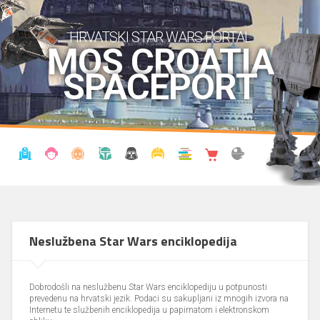
HRVATSKI STAR WARS PORTAL
MOS CROATIA
SPACEPORT
VIJESTI
BLOG
ENCIKLOPEDIJA
KRONOLOGIJA
UDRUGA
KOSTIMI
KNJIŽNICA
SHOP
THE FORUM
Neslužbena Star Wars enciklopedija
Dobrodošli na neslužbenu Star Wars enciklopediju u potpunosti
prevedenu na hrvatski jezik. Podaci su sakupljani iz mnogih izvora na
Internetu te službenih enciklopedija u papirnatom i elektronskom