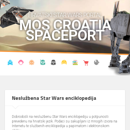
HRVATSKI STAR WARS PORTAL
MOS CROATIA
SPACEPORT
VIJESTI
BLOG
ENCIKLOPEDIJA
KRONOLOGIJA
UDRUGA
KOSTIMI
KNJIŽNICA
SHOP
THE FORUM
Neslužbena Star Wars enciklopedija
Dobrodošli na neslužbenu Star Wars enciklopediju u potpunosti
prevedenu na hrvatski jezik. Podaci su sakupljani iz mnogih izvora na
Internetu te službenih enciklopedija u papirnatom i elektronskom