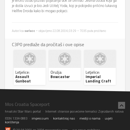
je Brolis ostao pozvati pojačanja dok se skrivao. Jedina osoba koja ga
je došla izvući je bio Jedi Učitelj Yoda, koji je pobijedio prilično lukavog
Hellfire Droida kako bi mogao pobjeći.
Autor/ica
sarlacc
• objavljeno 22.08.2004, 03:29 • 7035 puta pročitano
C3P0 predlaže da pročitaš i ove opise
Letjelice:
Oružja:
Letjelice:
Assault
Bowcaster
Imperial
Gunboat
Landing Craft
Mos Croatia Spaceport
hrvatski Star Wars portal · Internet stranice posvećene tematici Zvjezdanih ratova
ISSN 1334-0883 ·
impressum
·
kontaktiraj nas
·
mediji o nama
·
uvjeti
korištenja