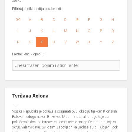
obliku.
Filtriraj enciklopediju po abecedi:
0-9
A
B
C
D
E
F
G
H
I
J
K
L
M
N
O
P
Q
R
S
T
U
V
W
X
Y
Z
Pretraži enciklopediju:
Tvrđava Axiona
Vojska Republike je pokušala osigurati ovu lokaciju tijekom Klonskih
Ratova, nedugo nakon Bitke kod Muunilinsta, ali snage koje su
pokušavale doći do tvrđave su desetkovale snage Separatista koje su
okruživale tvrđavu. Svi osim Zapovjednika Brolisa su bili ubijeni, dok