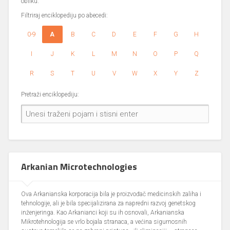
obliku.
Filtriraj enciklopediju po abecedi:
0-9
A
B
C
D
E
F
G
H
I
J
K
L
M
N
O
P
Q
R
S
T
U
V
W
X
Y
Z
Pretraži enciklopediju:
Arkanian Microtechnologies
Ova Arkanianska korporacija bila je proizvođač medicinskih zaliha i
tehnologije, ali je bila specijalizirana za napredni razvoj genetskog
inženjeringa. Kao Arkanianci koji su ih osnovali, Arkanianska
Mikrotehnologija se vrlo bojala stranaca, a većina sigurnosnih