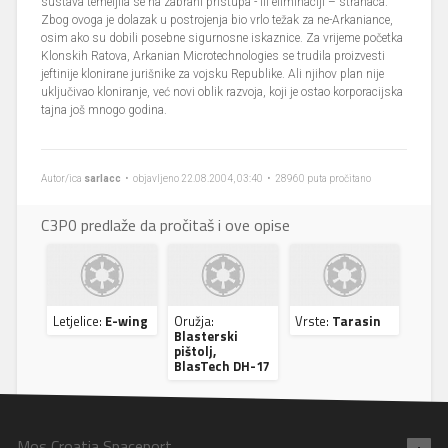
sustava temeljila se na zabrani pristupa - ili eliminaciji – stranaca.
Zbog ovoga je dolazak u postrojenja bio vrlo težak za ne-Arkaniance,
osim ako su dobili posebne sigurnosne iskaznice. Za vrijeme početka
Klonskih Ratova, Arkanian Microtechnologies se trudila proizvesti
jeftinije klonirane jurišnike za vojsku Republike. Ali njihov plan nije
uključivao kloniranje, već novi oblik razvoja, koji je ostao korporacijska
tajna još mnogo godina.
Autor/ica
sarlacc
• objavljeno 22.08.2004, 03:40 • 28960 puta pročitano
C3P0 predlaže da pročitaš i ove opise
Letjelice:
E-wing
Oružja:
Vrste:
Tarasin
Blasterski
pištolj,
BlasTech DH-17
Mos Croatia Spaceport