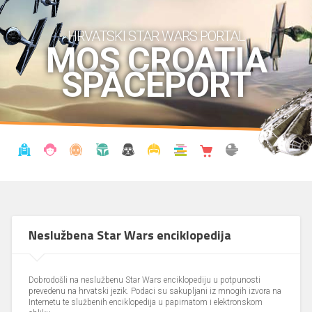
HRVATSKI STAR WARS PORTAL
MOS CROATIA
SPACEPORT
VIJESTI
BLOG
ENCIKLOPEDIJA
KRONOLOGIJA
UDRUGA
KOSTIMI
KNJIŽNICA
SHOP
THE FORUM
Neslužbena Star Wars enciklopedija
Dobrodošli na neslužbenu Star Wars enciklopediju u potpunosti
prevedenu na hrvatski jezik. Podaci su sakupljani iz mnogih izvora na
Internetu te službenih enciklopedija u papirnatom i elektronskom