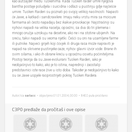
kao autsajder među Tuskenima. Kada Tusken raider umre njegova
bantha postaje poludjela i suicidna i odlazi u pustinju gdje najčešće
umire. Tusken Raideri su poznati po svojoj velikoj nasilnosti. Napasti
će Jawe, a katkad i sandcrawlere. Imaju neku vrstu mira sa moisure
farmama ali često napadaju bez ikakve provokacije. Najstrašniji su
njihovi napadi na velika naselja; opsežni, sa dva do tri plemena i
mnogo oružja uzrokuju na desetine, ako ne i na stotine ubijenih. Na
sreću, takvi napadi su veoma rijetki. Češći su oni na usamljene farme
ili putnike. Najveći grijeh koji čovjek ili druga rasa može napraviti je
napad na skrivene pustinjeke oaze, njihov glavni izvor vode. Brane ih
svim silama, i ako ih obrane kreću u opsežnu osvetu počiniteljima.
Postoji teorija da su Jawe evoluirani Tusken Raideri, iako je
neobjašnjivo to kako, ako je to istina, napredniji i zaostaliji
predstavnici iste rase žive u isto doba. Također je neobjašnjivo to kako
su se Jawe uspjele rasprostrijeti pokraj Tusken Raidera.
Autor/ica
sarlacc
• objavljeno 01.01.2004, 00:00 • 8402 puta pročitano
C3P0 predlaže da pročitaš i ove opise