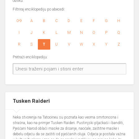
obliku.
Filtriraj enciklopediju po abecedi:
0-9
A
B
C
D
E
F
G
H
I
J
K
L
M
N
O
P
Q
R
S
T
U
V
W
X
Y
Z
Pretraži enciklopediju:
Tusken Raideri
Neka stvorenja na Tatooineu su poznata kao veoma smrtonosna i
strašna, kao na primjer Tusken Raideri. Pustinjski pljačkaši i banditi,
Pješčani Narod oblači maske za disanje, naočale, zaštitne maske i
debelu odjeću da se zaštiti od pješčanih oluja. Odjeća je postala važna