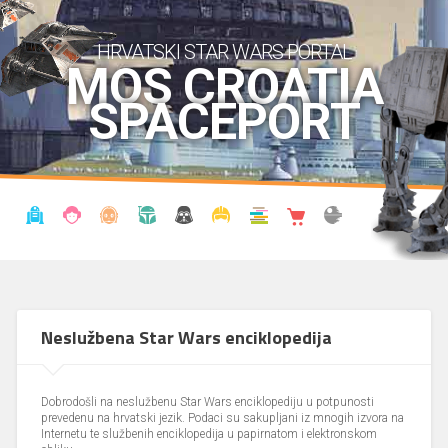
HRVATSKI STAR WARS PORTAL
MOS CROATIA
SPACEPORT
VIJESTI
BLOG
ENCIKLOPEDIJA
KRONOLOGIJA
UDRUGA
KOSTIMI
KNJIŽNICA
SHOP
THE FORUM
Neslužbena Star Wars enciklopedija
Dobrodošli na neslužbenu Star Wars enciklopediju u potpunosti
prevedenu na hrvatski jezik. Podaci su sakupljani iz mnogih izvora na
Internetu te službenih enciklopedija u papirnatom i elektronskom