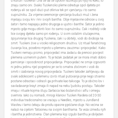
u kulturi Tuskena i zna se da se spolovi razlikuju po njoj no kako, to
znaju samo oni. Svako Tuskensko pleme određuje spol djeteta pri
rođenju ali se spol idući put otkriva tek pri vjenčanju i to samo
supružniku. Za vrijeme ceremonije vjenčanja budući muž i žena
mješaju svoju krv i krv svojih bantha. Obje mješavine odnose u svoj
šator i tamo napajaju jedno drugoga a ujutro i banthe. Šator je jedino
mjesto gdje mogu otkriti lice i to samo supružniku. Čak i roditelji vide
lice svojeg djeteta samo pri rođenju. U svim ostalim slučajevima,
špijuniranje lica drugog Tuskena, čak i u obitelji, vodi do dvoboja na
smrt. Tuskeni žive u visoko religioznom društvu. Uz ritual fanatičnog
čuvanja lica, posebno mjesto u plemenu zauzima i pripovjedač. Kako
Tuskeni nemaju pismo, pripovjedač ima zadaću da prenosi povijest
plemena usmenim putem. To je težak zadatak jer se mora imati dobro
pamćenje i sposobnost pripovjedanja. Pripovjedač ne smije izgovoriti
ni jednu jedinu riječ pogrešno jer se to smatra zločinom i vodi do
smrti i izabiranja novog pripovjedača. Tuskeni također zahtjevaju da
svaki adolescent u plemenu izvrši ritual putovanja prije nego stvarno
postane odrastao i odrasli ga prihvate kao takvoga. To je obično lov i
savladavanje krayt zmaja ili napad na neku ljudsku postaju. Također
imaju i rituale kojima štuju Sarlacca kao božanstvo i alfu i omegu
svemira. Iako su nomadi, mnogi klanovi Tusken Raidera od 20-30
individua tradicionalno se vraćaju u Needles, mjesto u Jundland
Wasteu i tamo čekaju da prođu opasne pješčane oluje. No većina se
nalazi na cijelom Tatooineu na svojim banthama. Ta veza između njih
i bantha je jedinstvena. Član plemena koji izgubi banthu je obilježen