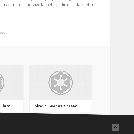
drže mir i sklad života netaknutim, te da djeluju
ano
Flota
Lokacije:
Geonosis arena