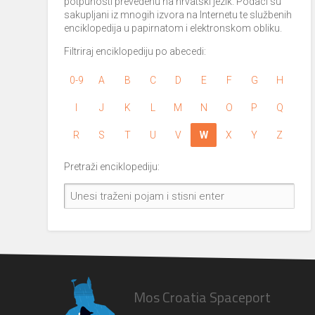
potpunosti prevedenu na hrvatski jezik. Podaci su
sakupljani iz mnogih izvora na Internetu te službenih
enciklopedija u papirnatom i elektronskom obliku.
Filtriraj enciklopediju po abecedi:
0-9
A
B
C
D
E
F
G
H
I
J
K
L
M
N
O
P
Q
R
S
T
U
V
W
X
Y
Z
Pretraži enciklopediju:
Mos Croatia Spaceport