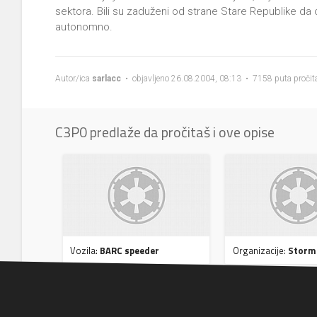
sektora. Bili su zaduženi od strane Stare Republike da o
autonomno.
Autor/ica
sarlacc
• objavljeno 26.08.2004, 08:13 • 7158 puta pročit
C3P0 predlaže da pročitaš i ove opise
Vozila:
BARC speeder
Organizacije:
Storm 