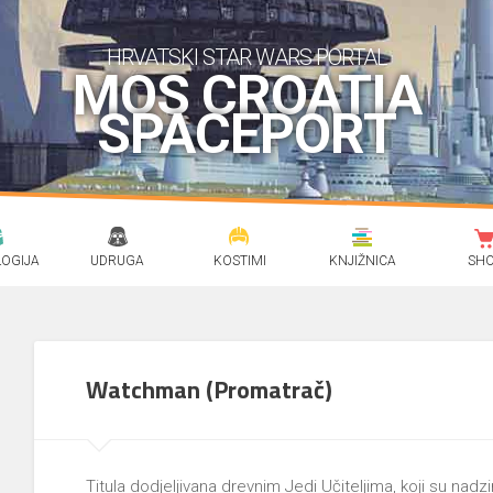
HRVATSKI STAR WARS PORTAL
MOS CROATIA
SPACEPORT
OGIJA
UDRUGA
KOSTIMI
KNJIŽNICA
SH
Watchman (Promatrač)
Titula dodjeljivana drevnim Jedi Učiteljima, koji su nadz