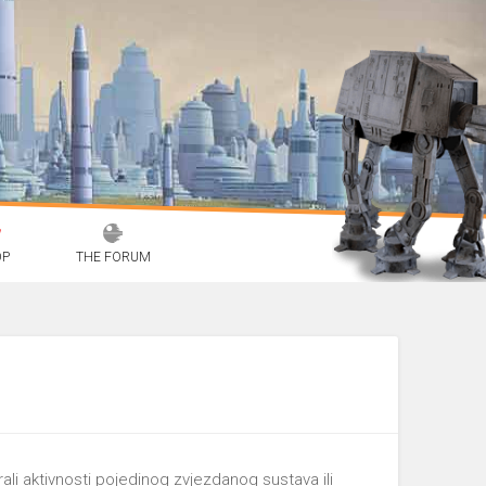
OP
THE FORUM
irali aktivnosti pojedinog zvjezdanog sustava ili