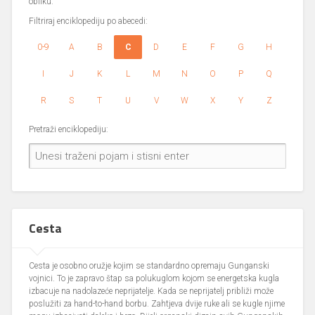
obliku.
Filtriraj enciklopediju po abecedi:
0-9
A
B
C
D
E
F
G
H
I
J
K
L
M
N
O
P
Q
R
S
T
U
V
W
X
Y
Z
Pretraži enciklopediju:
Cesta
Cesta je osobno oružje kojim se standardno opremaju Gunganski
vojnici. To je zapravo štap sa polukuglom kojom se energetska kugla
izbacuje na nadolazeće neprijatelje. Kada se neprijatelj približi može
poslužiti za hand-to-hand borbu. Zahtjeva dvije ruke ali se kugle njime