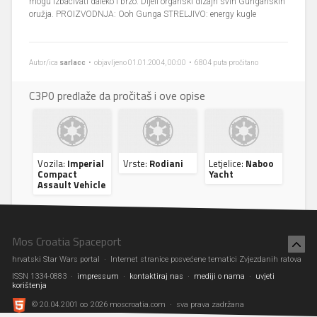
mogu izbacivati daleko i brzo. Dijeli organski dizajn svih Gunganskih
oružja. PROIZVODNJA: Ooh Gunga STRELJIVO: energy kugle
Autor/ica
sarlacc
• objavljeno 01.01.2004, 00:00 • 6804 puta pročitano
C3P0 predlaže da pročitaš i ove opise
Vozila:
Imperial
Vrste:
Rodiani
Letjelice:
Naboo
Compact
Yacht
Assault Vehicle
Mos Croatia Spaceport
hrvatski Star Wars portal · Internet stranice posvećene tematici Zvjezdanih ratova
ISSN 1334-0883 ·
impressum
·
kontaktiraj nas
·
mediji o nama
·
uvjeti
korištenja
© 20.04.2001 ∞ 2026 moscroatia.com · sva prava zadržana