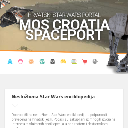
HRVATSKI STAR WARS PORTAL
MOS CROATIA
SPACEPORT
VIJESTI
BLOG
ENCIKLOPEDIJA
KRONOLOGIJA
UDRUGA
KOSTIMI
KNJIŽNICA
SHOP
THE FORUM
Neslužbena Star Wars enciklopedija
Dobrodošli na neslužbenu Star Wars enciklopediju u potpunosti
prevedenu na hrvatski jezik. Podaci su sakupljani iz mnogih izvora na
Internetu te službenih enciklopedija u papirnatom i elektronskom