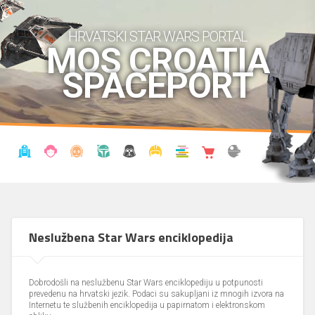
HRVATSKI STAR WARS PORTAL
MOS CROATIA
SPACEPORT
VIJESTI
BLOG
ENCIKLOPEDIJA
KRONOLOGIJA
UDRUGA
KOSTIMI
KNJIŽNICA
SHOP
THE FORUM
Neslužbena Star Wars enciklopedija
Dobrodošli na neslužbenu Star Wars enciklopediju u potpunosti
prevedenu na hrvatski jezik. Podaci su sakupljani iz mnogih izvora na
Internetu te službenih enciklopedija u papirnatom i elektronskom