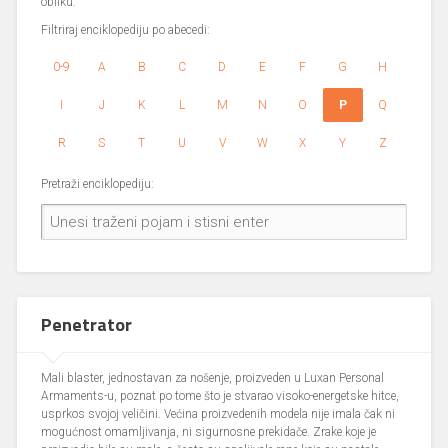
obliku.
Filtriraj enciklopediju po abecedi:
0-9
A
B
C
D
E
F
G
H
I
J
K
L
M
N
O
P
Q
R
S
T
U
V
W
X
Y
Z
Pretraži enciklopediju:
Penetrator
Mali blaster, jednostavan za nošenje, proizveden u Luxan Personal
Armaments-u, poznat po tome što je stvarao visoko-energetske hitce,
usprkos svojoj veličini. Većina proizvedenih modela nije imala čak ni
mogućnost omamljivanja, ni sigurnosne prekidače. Zrake koje je