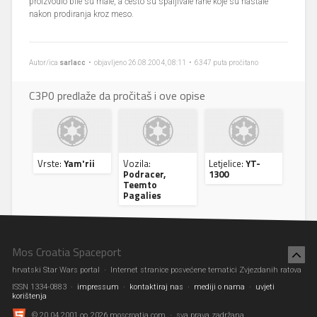
proizvodio bile su male, a često su spaljivale rane koje su nastale
nakon prodiranja kroz meso.
Autor/ica
sarlacc
• objavljeno 26.08.2004, 08:11 • 6347 puta pročitano
C3P0 predlaže da pročitaš i ove opise
Vrste:
Yam'rii
Vozila:
Letjelice:
YT-
Podracer,
1300
Teemto
Pagalies
Mos Croatia Spaceport
hrvatski Star Wars portal · Internet stranice posvećene tematici Zvjezdanih ratova
ISSN 1334-0883 ·
impressum
·
kontaktiraj nas
·
mediji o nama
·
uvjeti
korištenja
© 20.04.2001 ∞ 2026 moscroatia.com · sva prava zadržana