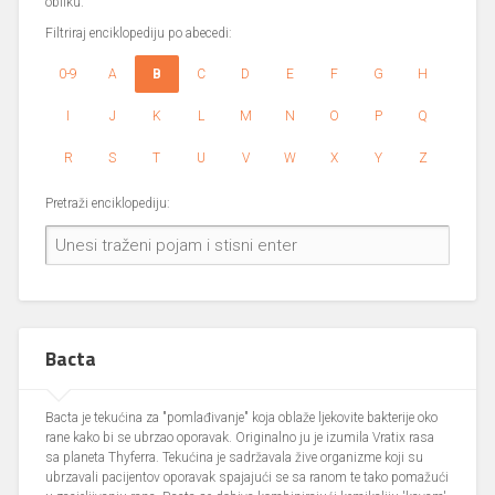
obliku.
Filtriraj enciklopediju po abecedi:
0-9
A
B
C
D
E
F
G
H
I
J
K
L
M
N
O
P
Q
R
S
T
U
V
W
X
Y
Z
Pretraži enciklopediju:
Bacta
Bacta je tekućina za "pomlađivanje" koja oblaže ljekovite bakterije oko
rane kako bi se ubrzao oporavak. Originalno ju je izumila Vratix rasa
sa planeta Thyferra. Tekućina je sadržavala žive organizme koji su
ubrzavali pacijentov oporavak spajajući se sa ranom te tako pomažući