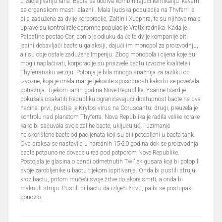
u zacjeljivanju rana. Bacta se dobiva kombinirajući kemikaliju 'kavam'
sa organskom masti 'alazhi'. Mala ljudska populacija na Thyferri je
bila zadužena za dvije korporacije, Zaltin i Xucphra, te su njihove male
uprave su kontrolirale ogromne populacije Vratix radnika. Kada je
Palpatine postao Car, donio je odluku da će te dvije kompanije biti
jedini dobavljači bacte u galaksiji, dajući im monopol za proizvodnju,
ali su obje ostale zadužene Imperiju. Zbog monopola i cijena koje su
mogli naplaćivati, korporacije su proizvele bactu izvozne kvalitete i
Thyferransku verziju. Potonja je bila mnogo snažnija za razliku od
izvozne, koja je imala manje ljekovite sposobnosti kako bi se povećala
potražnja. Tijekom ranih godina Nove Republike, Ysanne Isard je
pokušala osakatiti Republiku ograničavajući dostupnost bacte na dva
načina: prvi, pustila je Krytos virus na Coruscantu; drugi, preuzela je
kontrolu nad planetom Thyferra. Nova Republika je radila velike korake
kako bi sačuvala svoje zalihe bacte, uključujući i uzimanje
neiskorištene bacte od pacijenata koji su bili potopljeni u bacta tank.
Ova praksa se nastavila u narednih 15-20 godina dok se proizvodnja
bacte potpuno ne dovede u red pod potporom Nove Republike.
Postojala je glasina o bandi odmetnutih Twi'lek gusara koji bi potopili
svoje zarobljenike u bactu tijekom ispitivanja. Onda bi pustili struju
kroz bactu, pritom mučeći svoje žrtve do skore smrti, a onda bi
maknuli struju. Pustili bi bactu da izliječi žrtvu, pa bi se postupak
ponovio.