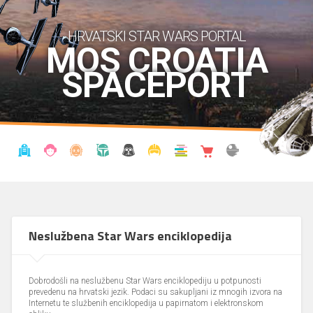
HRVATSKI STAR WARS PORTAL
MOS CROATIA
SPACEPORT
VIJESTI
BLOG
ENCIKLOPEDIJA
KRONOLOGIJA
UDRUGA
KOSTIMI
KNJIŽNICA
SHOP
THE FORUM
Neslužbena Star Wars enciklopedija
Dobrodošli na neslužbenu Star Wars enciklopediju u potpunosti
prevedenu na hrvatski jezik. Podaci su sakupljani iz mnogih izvora na
Internetu te službenih enciklopedija u papirnatom i elektronskom