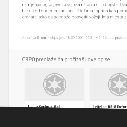
namijenjenog prijevozu vojnika na prvu crtu bojišta. Ovaj
brzinu od speeder kamiona. Pilot ima topnika kao pomoć 
granata, tako da se može posvetiti vožnji. Ima mjesta z
Autor/ica
Orion
• objavljeno 18.09.2004, 00:31 • 7476 puta pročita
C3P0 predlaže da pročitaš i ove opise
Likovi:
Serinus, Bal
Letjelice:
KE-8 Enfor