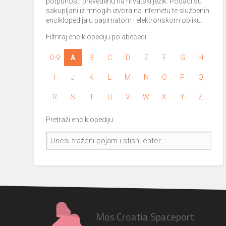
potpunosti prevedenu na hrvatski jezik. Podaci su
sakupljani iz mnogih izvora na Internetu te službenih
enciklopedija u papirnatom i elektronskom obliku.
Filtriraj enciklopediju po abecedi:
0-9
A
B
C
D
E
F
G
H
I
J
K
L
M
N
O
P
Q
R
S
T
U
V
W
X
Y
Z
Pretraži enciklopediju:
Mos Croatia Spaceport