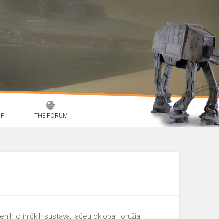
OP
THE FORUM
nih ciljničkih sustava, jačeg oklopa i oružja,