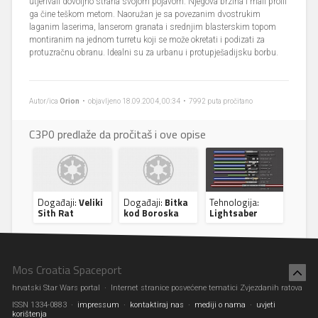
utjerivali dovoljno straha svojom pojavom. Njegova brzina i mali profil
ga čine teškom metom. Naoružan je sa povezanim dvostrukim
laganim laserima, lanserom granata i srednjim blasterskim topom
montiranim na jednom turretu koji se može okretati i podizati za
protuzračnu obranu. Idealni su za urbanu i protupješadijsku borbu.
Autor/ica
Orion
• objavljeno 18.09.2004, 00:34 • 7992 puta pročitano
C3P0 predlaže da pročitaš i ove opise
Događaji:
Veliki
Događaji:
Bitka
Tehnologija:
Sith Rat
kod Boroska
Lightsaber
Mos Croatia Spaceport
hrvatski Star Wars portal · Internet stranice posvećene tematici Zvjezdanih ratova
ISSN 1334-0883 ·
impressum
·
kontaktiraj nas
·
mediji o nama
·
uvjeti
korištenja