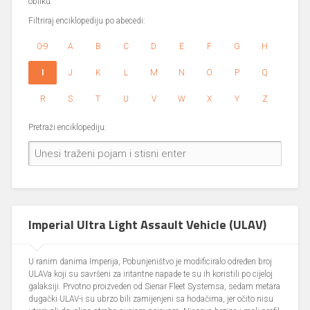
obliku.
Filtriraj enciklopediju po abecedi:
0-9
A
B
C
D
E
F
G
H
I
J
K
L
M
N
O
P
Q
R
S
T
U
V
W
X
Y
Z
Pretraži enciklopediju:
Imperial Ultra Light Assault Vehicle (ULAV)
U ranim danima Imperija, Pobunjeništvo je modificiralo određen broj
ULAVa koji su savršeni za iritantne napade te su ih koristili po cijeloj
galaksiji. Prvotno proizveden od Sienar Fleet Systemsa, sedam metara
dugački ULAV-i su ubrzo bili zamijenjeni sa hodačima, jer očito nisu