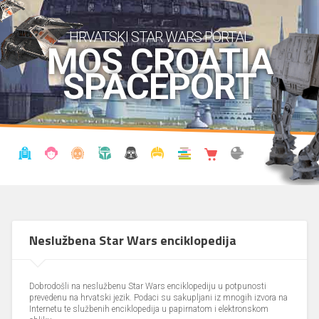
HRVATSKI STAR WARS PORTAL
MOS CROATIA
SPACEPORT
VIJESTI
BLOG
ENCIKLOPEDIJA
KRONOLOGIJA
UDRUGA
KOSTIMI
KNJIŽNICA
SHOP
THE FORUM
Neslužbena Star Wars enciklopedija
Dobrodošli na neslužbenu Star Wars enciklopediju u potpunosti
prevedenu na hrvatski jezik. Podaci su sakupljani iz mnogih izvora na
Internetu te službenih enciklopedija u papirnatom i elektronskom