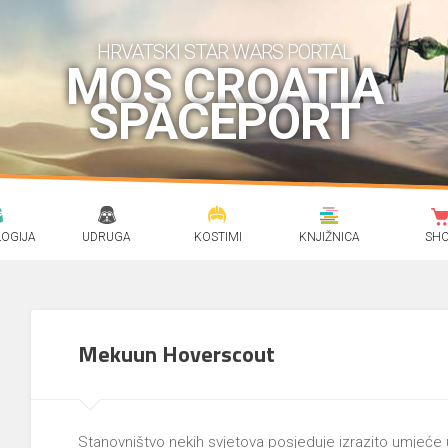
HRVATSKI STAR WARS PORTAL
MOS CROATIA
SPACEPORT
OGIJA
UDRUGA
KOSTIMI
KNJIŽNICA
SH
Mekuun Hoverscout
Stanovništvo nekih svjetova posjeduje izrazito umjeće u p