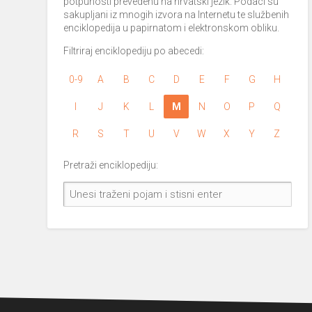
potpunosti prevedenu na hrvatski jezik. Podaci su
sakupljani iz mnogih izvora na Internetu te službenih
enciklopedija u papirnatom i elektronskom obliku.
Filtriraj enciklopediju po abecedi:
0-9
A
B
C
D
E
F
G
H
I
J
K
L
M
N
O
P
Q
R
S
T
U
V
W
X
Y
Z
Pretraži enciklopediju: