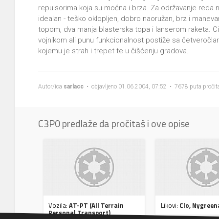
repulsorima koja su moćna i brza. Za održavanje reda
idealan - teško oklopljen, dobro naoružan, brz i maneva
topom, dva manja blasterska topa i lanserom raketa. Ci
vojnikom ali punu funkcionalnost postiže sa četveročla
kojemu je strah i trepet te u čišćenju gradova.
Autor/ica
sarlacc
• objavljeno 01.06.2004, 07:52 • 7678 puta pročit
C3P0 predlaže da pročitaš i ove opise
Vozila:
AT-PT (All Terrain
Likovi:
Clo, Nygreen
Personal Transport)