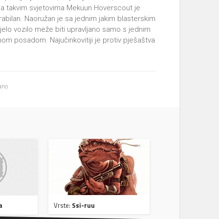
 na takvim svjetovima Mekuun Hoverscout je
rabilan. Naoružan je sa jednim jakim blasterskim
jelo vozilo meže biti upravljano samo s jednim
nom posadom. Najučinkovitiji je protiv pješaštva
ano
Vrste:
Ssi-ruu
a