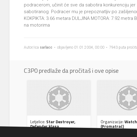
podracerom, učinit će sve da sabotira konkurenciju j
sabotiranog. Podracer mu je prepoznatljiv po zašilje
KOKPIKTA: 3.66 metara DULJINA MOTORA: 7.92 metra BR
na motorima
Autor/ica
sarlacc
• objavljeno 01.01.2004, 00:00 • 7943 puta pročit
C3P0 predlaže da pročitaš i ove opise
Letjelice:
Star Destroyer,
Organizacije:
Watc
Defender klasa
(Promatrač)