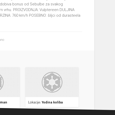
er dobiva bonus od Sebulbe za svakog
nom vrhu. PROIZVODNJA: Vulptereen DULJINA
ZINA: 760 km/h POSEBNO: šiljci od durasteela
ano
hman
Lokacije:
Yodina koliba