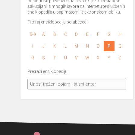
potpunosti prevedenu na hrvatski jezik. Podaci su
sakupljani iz mnogih izvora na Internetu te službenih
enciklopedija u papirnatom i elektronskom obliku.
Filtriraj enciklopediju po abecedi:
0-9
A
B
C
D
E
F
G
H
I
J
K
L
M
N
O
P
Q
R
S
T
U
V
W
X
Y
Z
Pretraži enciklopediju: