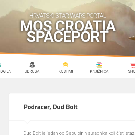
HRVATSKI STAR WARS PORTAL
MOS CROATIA
SPACEPORT
OGIJA
UDRUGA
KOSTIMI
KNJIŽNICA
SH
Podracer, Dud Bolt
Dud Bolt je jedan od Sebulbinih suradnika koji čisti stazu