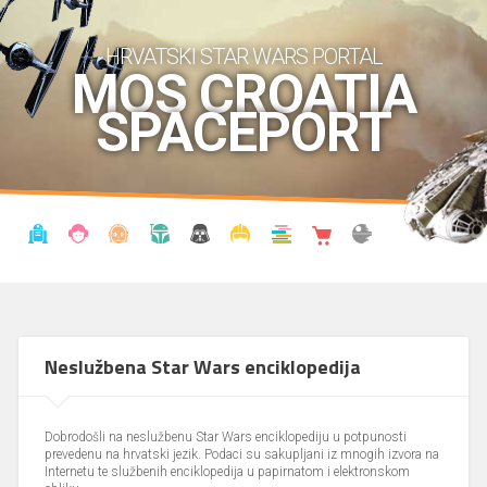
HRVATSKI STAR WARS PORTAL
MOS CROATIA
SPACEPORT
VIJESTI
BLOG
ENCIKLOPEDIJA
KRONOLOGIJA
UDRUGA
KOSTIMI
KNJIŽNICA
SHOP
THE FORUM
Neslužbena Star Wars enciklopedija
Dobrodošli na neslužbenu Star Wars enciklopediju u potpunosti
prevedenu na hrvatski jezik. Podaci su sakupljani iz mnogih izvora na
Internetu te službenih enciklopedija u papirnatom i elektronskom