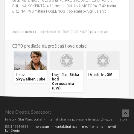
se da Mars nikad ne završi utrku. PROIZVODNJA: Collor Pondrat
DULJINA KOKPIKTA: 4.11 metara DULJINA MOTORA: 7.42 metra
BRZINA: 790 metara POSEBNOST: pojačani okrugli usisnici
Autor/ica
sarlacc
• objavljeno 01.01.2004, 00:00 • 8212 puta pročitano
C3P0 predlaže da pročitaš i ove opise
Likovi:
Događaji:
Bitka
Droidi:
4-LOM
Skywalker, Luke
kod
Coruscanta
(CW)
Mos Croatia Spaceport
hrvatski Star Wars portal · Internet stranice posvećene tematici Zvjezdanih ratova
ISSN 1334-0883 ·
impressum
·
kontaktiraj nas
·
mediji o nama
·
uvjeti
korištenja