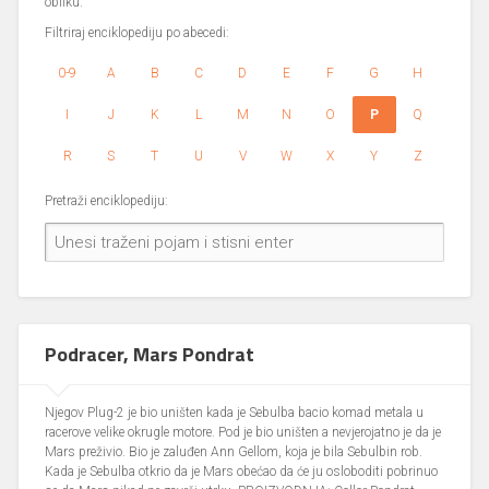
obliku.
Filtriraj enciklopediju po abecedi:
0-9
A
B
C
D
E
F
G
H
I
J
K
L
M
N
O
P
Q
R
S
T
U
V
W
X
Y
Z
Pretraži enciklopediju:
Podracer, Mars Pondrat
Njegov Plug-2 je bio uništen kada je Sebulba bacio komad metala u
racerove velike okrugle motore. Pod je bio uništen a nevjerojatno je da je
Mars preživio. Bio je zaluđen Ann Gellom, koja je bila Sebulbin rob.
Kada je Sebulba otkrio da je Mars obećao da će ju osloboditi pobrinuo