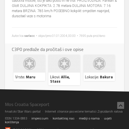
sabotira motore, što je lako pošto ih ne vidi. PROIZVODNJA: Farwan &
Glott DULJINA KOKPIKTA: 2.78 metara DULJINA MOTORA: 7.16
metara BRZINA: 785 km/h POSEBNO:kokpikt smješten naprijed,
durasteel veze s motorima
Autor/ica
sarlacc
• objavljeno 01.01.2004, 00:00 • 7695 puta pročitano
C3P0 predlaže da pročitaš i ove opise
Vrste:
Maru
Likovi:
Allie,
Lokacije:
Bakura
Stass
Mos Croatia Spaceport
hrvatski Star Wars portal · Internet stranice posvećene tematici Zvjezdanih ratova
ISSN 1334-0883 ·
impressum
·
kontaktiraj nas
·
mediji o nama
·
uvjeti
korištenja