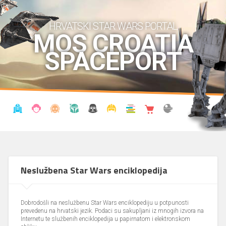
HRVATSKI STAR WARS PORTAL
MOS CROATIA
SPACEPORT
VIJESTI
BLOG
ENCIKLOPEDIJA
KRONOLOGIJA
UDRUGA
KOSTIMI
KNJIŽNICA
SHOP
THE FORUM
Neslužbena Star Wars enciklopedija
Dobrodošli na neslužbenu Star Wars enciklopediju u potpunosti
prevedenu na hrvatski jezik. Podaci su sakupljani iz mnogih izvora na
Internetu te službenih enciklopedija u papirnatom i elektronskom