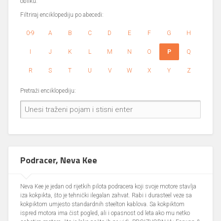
obliku.
Filtriraj enciklopediju po abecedi:
0-9
A
B
C
D
E
F
G
H
I
J
K
L
M
N
O
P
Q
R
S
T
U
V
W
X
Y
Z
Pretraži enciklopediju:
Podracer, Neva Kee
Neva Kee je jedan od rijetkih pilota podracera koji svoje motore stavlja
iza kokpikta, što je tehnički ilegalan zahvat. Rabi i durasteel veze sa
kokpiktom umjesto standardnih steelton kablova. Sa kokpiktom
ispred motora ima čist pogled, ali i opasnost od leta ako mu netko