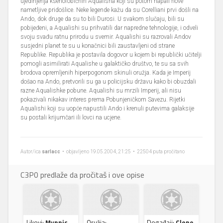
ujedinjenja ksenofobičnih Aqualisha koji su potom napali nove
nametljive pridošlice. Neke legende kažu da su Corelliani prvi došli na
Ando, dok druge da su to bili Durosi. U svakom slučaju, bili su
pobijeđeni, a Aqualishi su prihvatili dar napredne tehnologije, i odveli
svoju svađu ratnu prirodu u svemir. Aqualishi su razrovali Andov
susjedni planet te su u konačnici bili zaustavljeni od strane
Republike. Republika je postavila dogovor u kojem bi republički učitelji
pomogli asimilirati Aqualishe u galaktičko društvo, te su sa svih
brodova opremljenih hiperpogonom skinuli oružja. Kada je Imperij
došao na Ando, pretvorili su ga u policijsku državu kako bi obuzdali
razne Aqualishke pobune. Aqualishi su mrzili Imperij, ali nisu
pokazivali nikakav interes prema Pobunjeničkom Savezu. Rijetki
Aqualishi koji su uopće napustili Ando i krenuli putevima galaksije
su postali krijumčari ili lovci na ucjene.
Autor/ica
sarlacc
• objavljeno 19.05.2004, 21:25 • 22504 puta pročitano
C3P0 predlaže da pročitaš i ove opise
Likovi:
Mynnic
Oružja:
Događaji:
Clone