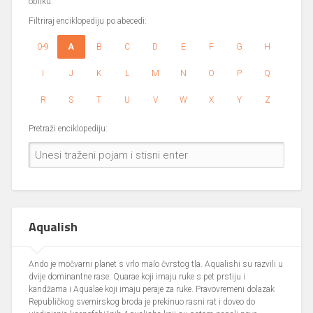
obliku.
Filtriraj enciklopediju po abecedi:
0-9
A
B
C
D
E
F
G
H
I
J
K
L
M
N
O
P
Q
R
S
T
U
V
W
X
Y
Z
Pretraži enciklopediju:
Aqualish
Ando je močvarni planet s vrlo malo čvrstog tla. Aqualishi su razvili u
dvije dominantne rase: Quarae koji imaju ruke s pet prstiju i
kandžama i Aqualae koji imaju peraje za ruke. Pravovremeni dolazak
Republičkog svemirskog broda je prekinuo rasni rat i doveo do