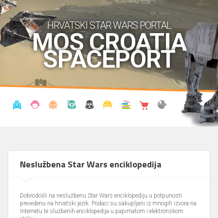
HRVATSKI STAR WARS PORTAL
MOS CROATIA
SPACEPORT
VIJESTI
BLOG
ENCIKLOPEDIJA
KRONOLOGIJA
UDRUGA
KOSTIMI
KNJIŽNICA
SHOP
THE FORUM
Neslužbena Star Wars enciklopedija
Dobrodošli na neslužbenu Star Wars enciklopediju u potpunosti
prevedenu na hrvatski jezik. Podaci su sakupljani iz mnogih izvora na
Internetu te službenih enciklopedija u papirnatom i elektronskom