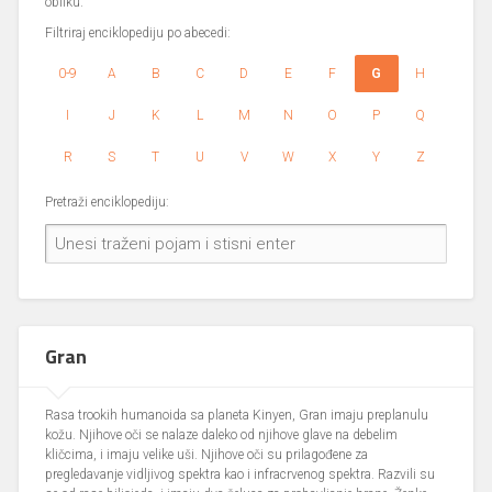
obliku.
Filtriraj enciklopediju po abecedi:
0-9
A
B
C
D
E
F
G
H
I
J
K
L
M
N
O
P
Q
R
S
T
U
V
W
X
Y
Z
Pretraži enciklopediju:
Gran
Rasa trookih humanoida sa planeta Kinyen, Gran imaju preplanulu
kožu. Njihove oči se nalaze daleko od njihove glave na debelim
kličcima, i imaju velike uši. Njihove oči su prilagođene za
pregledavanje vidljivog spektra kao i infracrvenog spektra. Razvili su