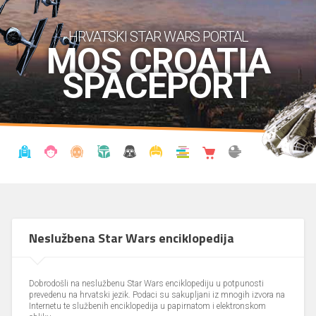
HRVATSKI STAR WARS PORTAL
MOS CROATIA
SPACEPORT
VIJESTI
BLOG
ENCIKLOPEDIJA
KRONOLOGIJA
UDRUGA
KOSTIMI
KNJIŽNICA
SHOP
THE FORUM
Neslužbena Star Wars enciklopedija
Dobrodošli na neslužbenu Star Wars enciklopediju u potpunosti
prevedenu na hrvatski jezik. Podaci su sakupljani iz mnogih izvora na
Internetu te službenih enciklopedija u papirnatom i elektronskom