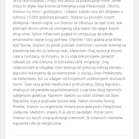
se od rase biljojeda, i imaju dva želuca za probavljanje hrane. Ženke
imaju tri dojke, koje koriste za hranjenje svoje mladunčadi. Obično,
Granovi su mirni i gostoljubivi, i nikakvi sukobi nisu bili obilježeni u
njihovoj 10,000 godišnjoj povijesti. Snažno su privrženi svojim
obiteljima i rasom uopće; svi Granovi se združuju za cijeli život, dok
preživjeli obično umre od slomljenog srca nakon što njegov bračni
drug umre. Njihov infracrveni pogled im omogućuje da odrede
emocionalno stanje svog partnera. Otprilike 1000 godina prije Bitke
kod Yavina, Granovi su počeli putovati svemirom i osnivati kolonije na
planetima kao što su kolonije Hok i Malastare. Ovaj raskid je stvorio
rupe u civilizaciji na Kinyenu, te su vođe bile prisiljene spriječiti
odlazak još više Granova, te bilo kakav oblik imigracije. Ovaj
izolacionizam je odsjekao Gran kolonije od njihovog rodnog planeta, i
dopustio kolonijama da se osamostale. U slučaju Gran Protektorata
na Malastareu, bili su udaljeni od Kinyenovih ustanovljenih drušvenih
normi. Gran rasa je bila neodlučna o pridruživanju Staroj Republici,
strahujući od prevelike rasprostanjenosti svoje rase zbog ogromnih
udaljenosti galaksije. Najvećim dijelom su ostali izolirani od Stare
Republike, koja je poštivala njihove želje. Nakon osnutka Novog
Poretka, Granovi su organizirali mirane prosvjede protiv Palaptinove
vladavine. Međutim, Imperij ih je ubrzo savladalo. Posve sami,
Granovi su razvili svoje putovanje svemirom, te ustanovili normalne
trgovačke rute sa Herglicsima