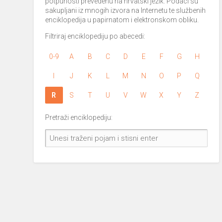
potpunosti prevedenu na hrvatski jezik. Podaci su
sakupljani iz mnogih izvora na Internetu te službenih
enciklopedija u papirnatom i elektronskom obliku.
Filtriraj enciklopediju po abecedi:
0-9
A
B
C
D
E
F
G
H
I
J
K
L
M
N
O
P
Q
R
S
T
U
V
W
X
Y
Z
Pretraži enciklopediju: