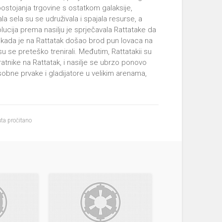
epostojanja trgovine s ostatkom galaksije,
la sela su se udruživala i spajala resurse, a
ucija prema nasilju je sprječavala Rattatake da
 kada je na Rattatak došao brod pun lovaca na
su se preteško trenirali. Međutim, Rattatakii su
atnike na Rattatak, i nasilje se ubrzo ponovo
sobne prvake i gladijatore u velikim arenama,
ta pročitano