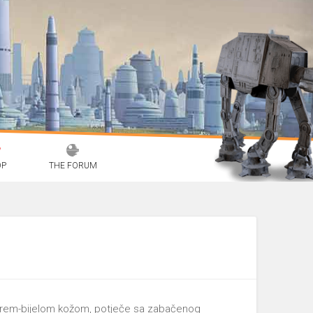
OP
THE FORUM
i krem-bijelom kožom, potječe sa zabačenog