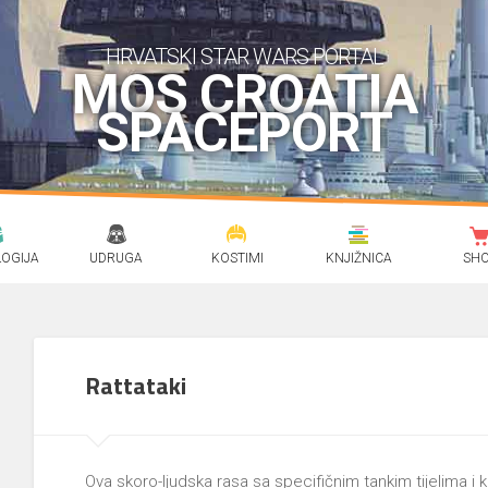
HRVATSKI STAR WARS PORTAL
MOS CROATIA
SPACEPORT
OGIJA
UDRUGA
KOSTIMI
KNJIŽNICA
SH
Rattataki
Ova skoro-ljudska rasa sa specifičnim tankim tijelima 