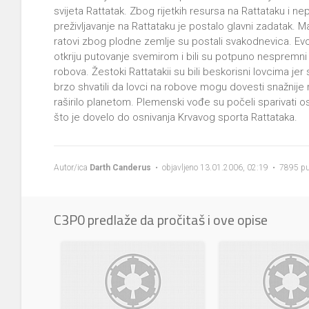
svijeta Rattatak. Zbog rijetkih resursa na Rattataku i n
preživljavanje na Rattataku je postalo glavni zadatak. Ma
ratovi zbog plodne zemlje su postali svakodnevica. Evol
otkriju putovanje svemirom i bili su potpuno nespremni
robova. Žestoki Rattatakii su bili beskorisni lovcima jer 
brzo shvatili da lovci na robove mogu dovesti snažnije r
raširilo planetom. Plemenski vođe su počeli sparivati o
što je dovelo do osnivanja Krvavog sporta Rattataka.
Autor/ica
Darth Canderus
• objavljeno 13.01.2006, 02:19 • 7895 pu
C3P0 predlaže da pročitaš i ove opise