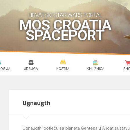
HRVATSKI STAR WARS PORTAL
MOS CROATIA
SPACEPORT
OGIJA
UDRUGA
KOSTIMI
KNJIŽNICA
SH
Ugnaugth
Ugnaugthi potječu sa planeta Gentesa u Anoat sustavu. 