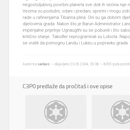
negostoljubivoj površini planeta sve dok ih većina nije n
Veoma su poslušni, odani i predani, spretni i mogu izd
rade u rafinerijama Tibanna plina. Oni su ga dobrim dijel
dijelovima grada. Nakon što je Barun Administrator Lan
imperijalne prijetnje Ugnaugthi su se pobunili i što sa
kritično stanje. Također reprogramirali su Lobota. Naposl
se vratili da pomognu Landu i Lukeu u popravku grada.
Autor/ica
sarlacc
• objavljeno 23.05.2004, 05:08 • 8055 puta pročit
C3P0 predlaže da pročitaš i ove opise