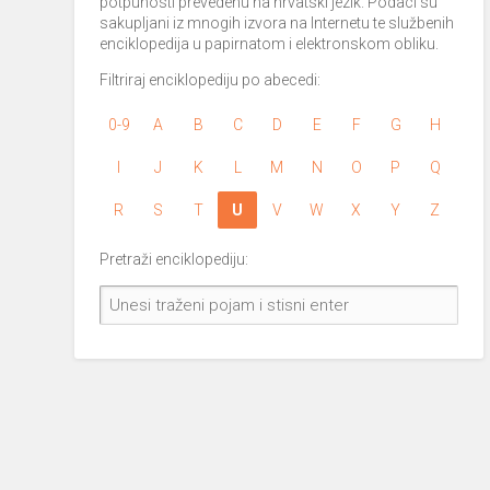
potpunosti prevedenu na hrvatski jezik. Podaci su
sakupljani iz mnogih izvora na Internetu te službenih
enciklopedija u papirnatom i elektronskom obliku.
Filtriraj enciklopediju po abecedi:
0-9
A
B
C
D
E
F
G
H
I
J
K
L
M
N
O
P
Q
R
S
T
U
V
W
X
Y
Z
Pretraži enciklopediju: