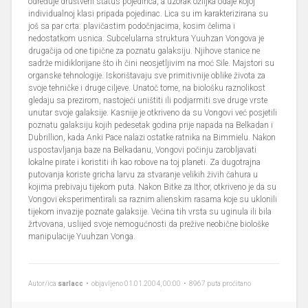
određuje društveni status pojedinca, a uzorak ožiljka odaje kojoj
individualnoj klasi pripada pojedinac. Lica su im karakterizirana su
još sa par crta: plavičastim podočnjacima, kosim čelima i
nedostatkom usnica. Subcelularna struktura Yuuhzan Vongova je
drugačija od one tipične za poznatu galaksiju. Njihove stanice ne
sadrže midiklorijane što ih čini neosjetljivim na moć Sile. Majstori su
organske tehnologije. Iskorištavaju sve primitivnije oblike života za
svoje tehničke i druge ciljeve. Unatoč tome, na biološku raznolikost
gledaju sa prezirom, nastojeći uništiti ili podjarmiti sve druge vrste
unutar svoje galaksije. Kasnije je otkriveno da su Vongovi već posjetili
poznatu galaksiju kojih pedesetak godina prije napada na Belkadan i
Dubrillion, kada Anki Pace nalazi ostatke ratnika na Bimmielu. Nakon
uspostavljanja baze na Belkadanu, Vongovi počinju zarobljavati
lokalne pirate i koristiti ih kao robove na toj planeti. Za dugotrajna
putovanja koriste gricha larvu za stvaranje velikih živih čahura u
kojima prebivaju tijekom puta. Nakon Bitke za Ithor, otkriveno je da su
Vongovi eksperimentirali sa raznim alienskim rasama koje su uklonili
tijekom invazije poznate galaksije. Većina tih vrsta su uginula ili bila
žrtvovana, uslijed svoje nemogućnosti da prežive neobične biološke
manipulacije Yuuhzan Vonga.
Autor/ica
sarlacc
• objavljeno 01.01.2004, 00:00 • 8967 puta pročitano