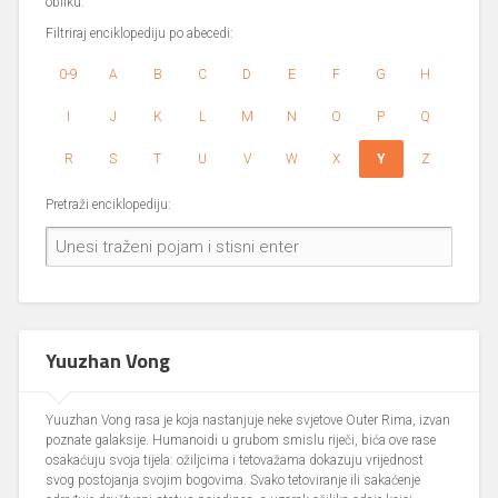
obliku.
Filtriraj enciklopediju po abecedi:
0-9
A
B
C
D
E
F
G
H
I
J
K
L
M
N
O
P
Q
R
S
T
U
V
W
X
Y
Z
Pretraži enciklopediju:
Yuuzhan Vong
Yuuzhan Vong rasa je koja nastanjuje neke svjetove Outer Rima, izvan
poznate galaksije. Humanoidi u grubom smislu riječi, bića ove rase
osakaćuju svoja tijela: ožiljcima i tetovažama dokazuju vrijednost
svog postojanja svojim bogovima. Svako tetoviranje ili sakaćenje