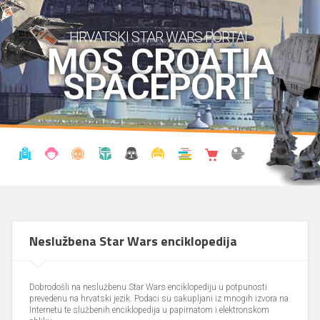
HRVATSKI STAR WARS PORTAL
MOS CROATIA
SPACEPORT
VIJESTI
BLOG
ENCIKLOPEDIJA
KRONOLOGIJA
UDRUGA
KOSTIMI
KNJIŽNICA
SHOP
THE FORUM
Neslužbena Star Wars enciklopedija
Dobrodošli na neslužbenu Star Wars enciklopediju u potpunosti
prevedenu na hrvatski jezik. Podaci su sakupljani iz mnogih izvora na
Internetu te službenih enciklopedija u papirnatom i elektronskom