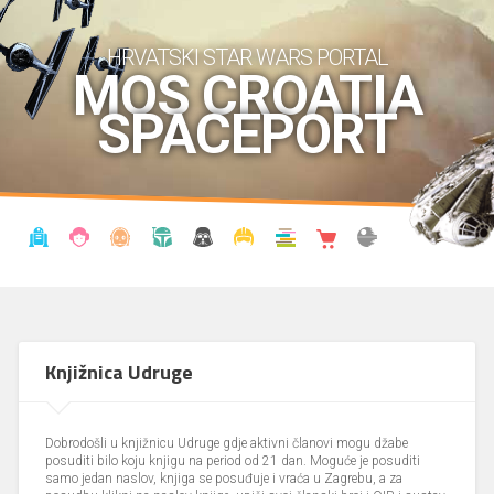
HRVATSKI STAR WARS PORTAL
MOS CROATIA
SPACEPORT
VIJESTI
BLOG
ENCIKLOPEDIJA
KRONOLOGIJA
UDRUGA
KOSTIMI
KNJIŽNICA
SHOP
THE FORUM
Knjižnica Udruge
Dobrodošli u knjižnicu Udruge gdje aktivni članovi mogu džabe
posuditi bilo koju knjigu na period od 21 dan. Moguće je posuditi
samo jedan naslov, knjiga se posuđuje i vraća u Zagrebu, a za