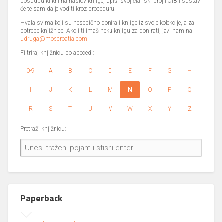
posudbu klikni na naslov knjige, upiši svoj članski broj i OIB i sustav
će te sam dalje voditi kroz proceduru.
Hvala svima koji su nesebično donirali knjige iz svoje kolekcije, a za
potrebe knjižnice. Ako i ti imaš neku knjigu za donirati, javi nam na
udruga@moscroatia.com
Filtriraj knjižnicu po abecedi:
0-9
A
B
C
D
E
F
G
H
I
J
K
L
M
N
O
P
Q
R
S
T
U
V
W
X
Y
Z
Pretraži knjižnicu:
Paperback