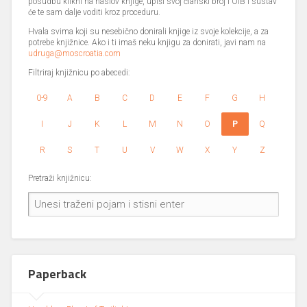
posudbu klikni na naslov knjige, upiši svoj članski broj i OIB i sustav
će te sam dalje voditi kroz proceduru.
Hvala svima koji su nesebično donirali knjige iz svoje kolekcije, a za
potrebe knjižnice. Ako i ti imaš neku knjigu za donirati, javi nam na
udruga@moscroatia.com
Filtriraj knjižnicu po abecedi:
0-9
A
B
C
D
E
F
G
H
I
J
K
L
M
N
O
P
Q
R
S
T
U
V
W
X
Y
Z
Pretraži knjižnicu:
Paperback