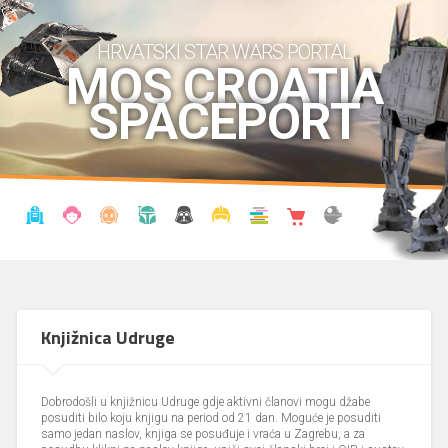
HRVATSKI STAR WARS PORTAL
MOS CROATIA
SPACEPORT
VIJESTI
BLOG
ENCIKLOPEDIJA
KRONOLOGIJA
UDRUGA
KOSTIMI
KNJIŽNICA
SHOP
THE FORUM
Knjižnica Udruge
Dobrodošli u knjižnicu Udruge gdje aktivni članovi mogu džabe
posuditi bilo koju knjigu na period od 21 dan. Moguće je posuditi
samo jedan naslov, knjiga se posuđuje i vraća u Zagrebu, a za