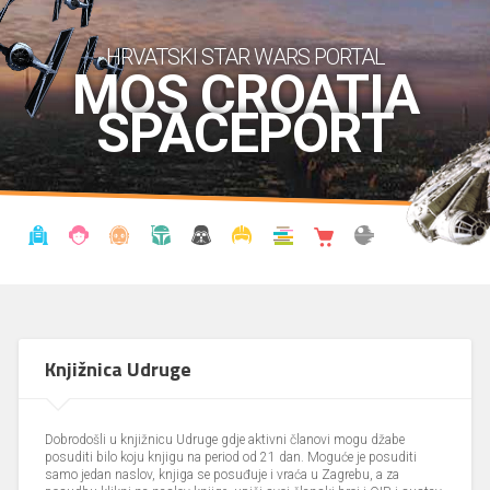
HRVATSKI STAR WARS PORTAL
MOS CROATIA
SPACEPORT
VIJESTI
BLOG
ENCIKLOPEDIJA
KRONOLOGIJA
UDRUGA
KOSTIMI
KNJIŽNICA
SHOP
THE FORUM
Knjižnica Udruge
Dobrodošli u knjižnicu Udruge gdje aktivni članovi mogu džabe
posuditi bilo koju knjigu na period od 21 dan. Moguće je posuditi
samo jedan naslov, knjiga se posuđuje i vraća u Zagrebu, a za