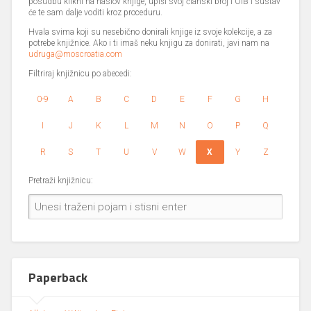
posudbu klikni na naslov knjige, upiši svoj članski broj i OIB i sustav
će te sam dalje voditi kroz proceduru.
Hvala svima koji su nesebično donirali knjige iz svoje kolekcije, a za
potrebe knjižnice. Ako i ti imaš neku knjigu za donirati, javi nam na
udruga@moscroatia.com
Filtriraj knjižnicu po abecedi:
0-9
A
B
C
D
E
F
G
H
I
J
K
L
M
N
O
P
Q
R
S
T
U
V
W
X
Y
Z
Pretraži knjižnicu:
Paperback