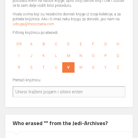
posudbu klikni na naslov knjige, upiši svoj članski broj i OIB i sustav
će te sam dalje voditi kroz proceduru.
Hvala svima koji su nesebično donirali knjige iz svoje kolekcije, a za
potrebe knjižnice. Ako i ti imaš neku knjigu za donirati, javi nam na
udruga@moscroatia.com
Filtriraj knjižnicu po abecedi:
0-9
A
B
C
D
E
F
G
H
I
J
K
L
M
N
O
P
Q
R
S
T
U
V
W
X
Y
Z
Pretraži knjižnicu:
Who erased "" from the Jedi-Archives?