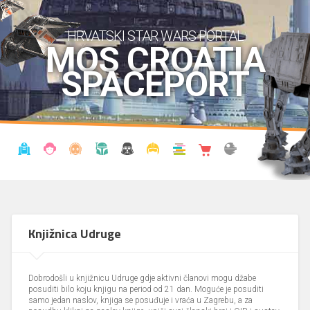
HRVATSKI STAR WARS PORTAL
MOS CROATIA
SPACEPORT
VIJESTI
BLOG
ENCIKLOPEDIJA
KRONOLOGIJA
UDRUGA
KOSTIMI
KNJIŽNICA
SHOP
THE FORUM
Knjižnica Udruge
Dobrodošli u knjižnicu Udruge gdje aktivni članovi mogu džabe
posuditi bilo koju knjigu na period od 21 dan. Moguće je posuditi
samo jedan naslov, knjiga se posuđuje i vraća u Zagrebu, a za