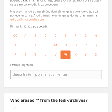
posudbu klikni na naslov knjige, upiši svoj članski broj i OIB i sustav
će te sam dalje voditi kroz proceduru.
Hvala svima koji su nesebično donirali knjige iz svoje kolekcije, a za
potrebe knjižnice. Ako i ti imaš neku knjigu za donirati, javi nam na
udruga@moscroatia.com
Filtriraj knjižnicu po abecedi:
0-9
A
B
C
D
E
F
G
H
I
J
K
L
M
N
O
P
Q
R
S
T
U
V
W
X
Y
Z
Pretraži knjižnicu:
Who erased "" from the Jedi-Archives?