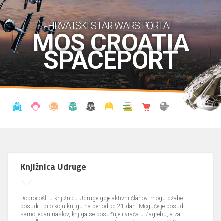
HRVATSKI STAR WARS PORTAL
MOS CROATIA
SPACEPORT
VIJESTI
BLOG
ENCIKLOPEDIJA
KRONOLOGIJA
UDRUGA
KOSTIMI
KNJIŽNICA
SHOP
THE FORUM
Knjižnica Udruge
Dobrodošli u knjižnicu Udruge gdje aktivni članovi mogu džabe
posuditi bilo koju knjigu na period od 21 dan. Moguće je posuditi
samo jedan naslov, knjiga se posuđuje i vraća u Zagrebu, a za