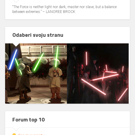
“The Force is neither light nor dark, master nor slave, but a balance
between extremes.” – LANOREE BROCK
Odaberi svoju stranu
Forum top 10