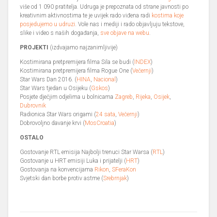
više od 1 090 pratitelja. Udruga je prepoznata od strane javnosti po
kreativnim aktivnostima te je uvijek rado viđena radi
kostima koje
posjedujemo u udruzi
. Vole nas i mediji i rado objavljuju tekstove,
slike i video s naših događanja,
sve objave na webu
.
PROJEKTI
(izdvajamo najzanimljivije)
Kostimirana pretpremijera filma Sila se budi (
INDEX
)
Kostimirana pretpremijera filma Rogue One (
Večernji
)
Star Wars Dan 2016. (
HINA
,
Nacional
)
Star Wars tjedan u Osijeku (
Gskos
)
Posjete dječjim odjelima u bolnicama
Zagreb
,
Rijeka
,
Osijek
,
Dubrovnik
Radionica Star Wars origami (
24 sata
,
Večernji
)
Dobrovoljno davanje krvi (
MosCroatia
)
OSTALO
Gostovanje RTL emisija Najbolji trenuci Star Warsa (
RTL
)
Gostovanje u HRT emisiji Luka i prijatelji (
HRT
)
Gostovanja na konvencijama
Rikon
,
SFeraKon
Svjetski dan borbe protiv astme (
Srebrnjak
)