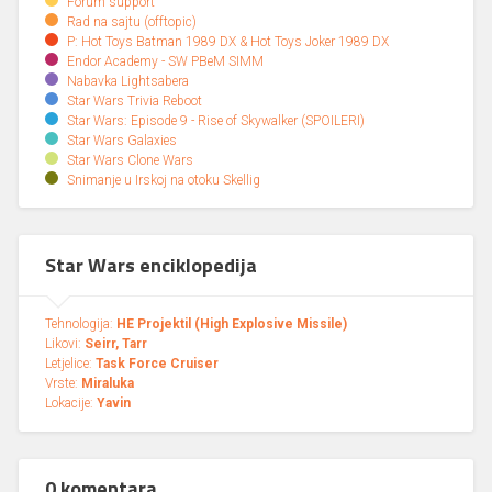
Forum support
Rad na sajtu (offtopic)
P: Hot Toys Batman 1989 DX & Hot Toys Joker 1989 DX
Endor Academy - SW PBeM SIMM
Nabavka Lightsabera
Star Wars Trivia Reboot
Star Wars: Episode 9 - Rise of Skywalker (SPOILERI)
Star Wars Galaxies
Star Wars Clone Wars
Snimanje u Irskoj na otoku Skellig
Star Wars enciklopedija
Tehnologija:
HE Projektil (High Explosive Missile)
Likovi:
Seirr, Tarr
Letjelice:
Task Force Cruiser
Vrste:
Miraluka
Lokacije:
Yavin
0 komentara