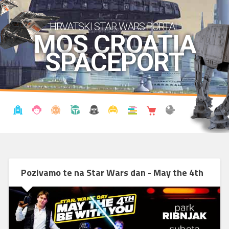
HRVATSKI STAR WARS PORTAL
MOS CROATIA
SPACEPORT
VIJESTI
BLOG
ENCIKLOPEDIJA
KRONOLOGIJA
UDRUGA
KOSTIMI
KNJIŽNICA
SHOP
THE FORUM
Pozivamo te na Star Wars dan - May the 4th