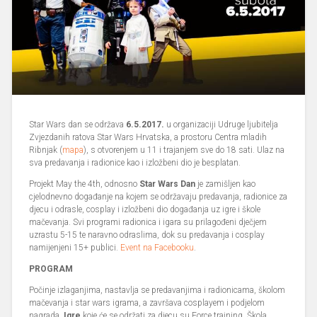
Star Wars dan se održava
6.5.2017.
u organizaciji Udruge ljubitelja
Zvjezdanih ratova Star Wars Hrvatska, a prostoru Centra mladih
Ribnjak (
mapa
), s otvorenjem u 11 i trajanjem sve do 18 sati. Ulaz na
sva predavanja i radionice kao i izložbeni dio je besplatan.
Projekt May the 4th, odnosno
Star Wars Dan
je zamišljen kao
cjelodnevno događanje na kojem se održavaju predavanja, radionice za
djecu i odrasle, cosplay i izložbeni dio događanja uz igre i škole
mačevanja. Svi programi radionica i igara su prilagođeni dječjem
uzrastu 5-15 te naravno odraslima, dok su predavanja i cosplay
namijenjeni 15+ publici.
Event na Facebooku
.
PROGRAM
Počinje izlaganjima, nastavlja se predavanjima i radionicama, školom
mačevanja i star wars igrama, a završava cosplayem i podjelom
nagrada.
Igre
koje će se održati za djecu su Force training, Škola