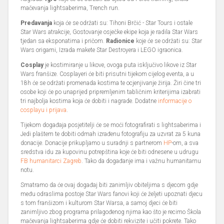
mačevanja lightsaberima, Trench run.
Predavanja
koja će se održati su: Tihoni Brčić - Star Tours i ostale
Star Wars atrakcije, Gostovanje osječke ekipe koja je radila Star Wars
tjedan sa eksponatima i pričom.
Radionice
koje će se održati su: Star
Wars origami, Izrada makete Star Destroyera i LEGO igraonica.
Cosplay
je kostimiranje u likove, ovoga puta isključivo likove iz Star
Wars franšize. Cosplayeri će biti prisutni tijekom cijelog eventa, a u
18h će se održati promenada kostima te ocjenjivanje žirija. Žiri čine tri
osobe koji će po unaprijed pripremljenim tabličnim kriterijima izabrati
tri najbolja kostima koja će dobiti i nagrade. Dodatne
informacije o
cosplayu i prijava
.
Tijekom događaja posjetitelji će se moći fotografirati s lightsaberima i
Jedi plaštem te dobiti odmah izrađenu fotografiju za uzvrat za 5 kuna
donacije. Donacije prikupljamo u suradnji s partnerom
HP
-om, a sva
sredstva idu za kupovinu potrepština koje će biti odnesene u udrugu
FB humanitarci Zagreb
. Tako da događanje ima i važnu humanitarnu
notu.
Smatramo da će ovaj događaj biti zanimljiv obiteljima s djecom gdje
među odraslima postoje Star Wars fanovi koji će željeti upoznati djecu
s tom franšizom i kulturom Star Warsa, a samoj djeci će biti
zanimljivo zbog programa prilagođenog njima kao što je recimo Škola
mačevanja lightsaberima gdje će dobiti rekvizite i učiti pokrete. Tako