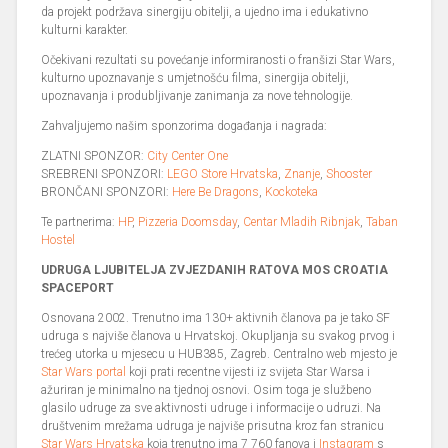
da projekt podržava sinergiju obitelji, a ujedno ima i edukativno
kulturni karakter.
Očekivani rezultati su povećanje informiranosti o franšizi Star Wars,
kulturno upoznavanje s umjetnošću filma, sinergija obitelji,
upoznavanja i produbljivanje zanimanja za nove tehnologije.
Zahvaljujemo našim sponzorima događanja i nagrada:
ZLATNI SPONZOR:
City Center One
SREBRENI SPONZORI:
LEGO Store Hrvatska
,
Znanje
,
Shooster
BRONČANI SPONZORI:
Here Be Dragons
,
Kockoteka
Te partnerima:
HP
,
Pizzeria Doomsday
,
Centar Mladih Ribnjak
,
Taban
Hostel
UDRUGA LJUBITELJA ZVJEZDANIH RATOVA MOS CROATIA
SPACEPORT
Osnovana 2002. Trenutno ima 130+ aktivnih članova pa je tako SF
udruga s najviše članova u Hrvatskoj. Okupljanja su svakog prvog i
trećeg utorka u mjesecu u HUB385, Zagreb. Centralno web mjesto je
Star Wars portal
koji prati recentne vijesti iz svijeta Star Warsa i
ažuriran je minimalno na tjednoj osnovi. Osim toga je službeno
glasilo udruge za sve aktivnosti udruge i informacije o udruzi. Na
društvenim mrežama udruga je najviše prisutna kroz fan stranicu
Star Wars Hrvatska
koja trenutno ima 7 760 fanova i
Instagram
s