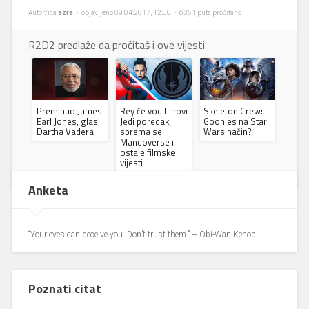
Autor/ica
azra
• objavljeno 09.04.2017, 12:00 • 6351 puta pročitano
R2D2 predlaže da pročitaš i ove vijesti
Preminuo James
Rey će voditi novi
Skeleton Crew:
Earl Jones, glas
Jedi poredak,
Goonies na Star
Dartha Vadera
sprema se
Wars način?
Mandoverse i
ostale filmske
vijesti
Anketa
“Your eyes can deceive you. Don’t trust them.” – Obi-Wan Kenobi
Poznati citat