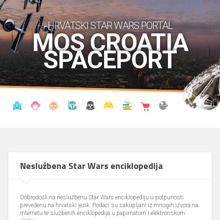
HRVATSKI STAR WARS PORTAL
MOS CROATIA
SPACEPORT
VIJESTI
BLOG
ENCIKLOPEDIJA
KRONOLOGIJA
UDRUGA
KOSTIMI
KNJIŽNICA
SHOP
THE FORUM
Neslužbena Star Wars enciklopedija
Dobrodošli na neslužbenu Star Wars enciklopediju u potpunosti
prevedenu na hrvatski jezik. Podaci su sakupljani iz mnogih izvora na
Internetu te službenih enciklopedija u papirnatom i elektronskom