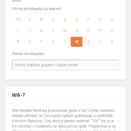
obliku.
Filtriraj enciklopediju po abecedi:
0-9
A
B
C
D
E
F
G
H
I
J
K
L
M
N
O
P
Q
R
S
T
U
V
W
X
Y
Z
Pretraži enciklopediju:
WA-7
Stari konobar-droid koji je posluživao goste u Dex''s Diner, restoranu
Dextera Jettstera, na Coruscantu tijekom godina koje su prethodile
Klonskim Ratovima. Ovaj droid je zaradio nadimak ''''Flo'''' koji joj je
bio isprintan u Aurebeshu na njenoj prsnoj oplati. Programiran je sa