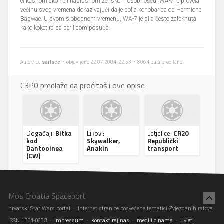
efikasnom ako ne i naprasnom ženskom osobnošću, WA-7 je provela
većinu svog vremena dokazivajući da je bolja konobarica od Hermione
Bagwae. U svom slobodnom vremenu, WA-7 je bila često zateknuta
kako koketira sa perilicom posuđa.
Autor/ica
sarlacc
• objavljeno 22.07.2004, 22:53 • 8064 puta pročitano
C3P0 predlaže da pročitaš i ove opise
Događaji:
Bitka
Likovi:
Letjelice:
CR20
kod
Skywalker,
Republički
Dantooinea
Anakin
transport
(CW)
Mos Croatia Spaceport
hrvatski Star Wars portal · Internet stranice posvećene tematici Zvjezdanih ratova
ISSN 1334-0883 ·
impressum
·
kontaktiraj nas
·
mediji o nama
·
uvjeti