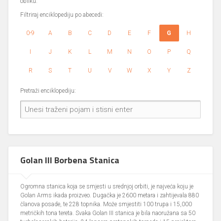
obliku.
Filtriraj enciklopediju po abecedi:
0-9
A
B
C
D
E
F
G
H
I
J
K
L
M
N
O
P
Q
R
S
T
U
V
W
X
Y
Z
Pretraži enciklopediju:
Golan III Borbena Stanica
Ogromna stanica koja se smjesti u srednjoj orbiti, je najveća koju je
Golan Arms ikada proizveo. Dugačka je 2600 metara i zahtijevala 880
članova posade, te 228 topnika. Može smjestiti 100 trupa i 15,000
metričkih tona tereta. Svaka Golan III stanica je bila naoružana sa 50