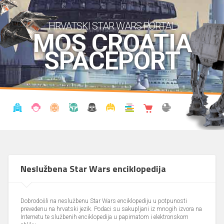
HRVATSKI STAR WARS PORTAL
MOS CROATIA
SPACEPORT
VIJESTI
BLOG
ENCIKLOPEDIJA
KRONOLOGIJA
UDRUGA
KOSTIMI
KNJIŽNICA
SHOP
THE FORUM
Neslužbena Star Wars enciklopedija
Dobrodošli na neslužbenu Star Wars enciklopediju u potpunosti
prevedenu na hrvatski jezik. Podaci su sakupljani iz mnogih izvora na
Internetu te službenih enciklopedija u papirnatom i elektronskom