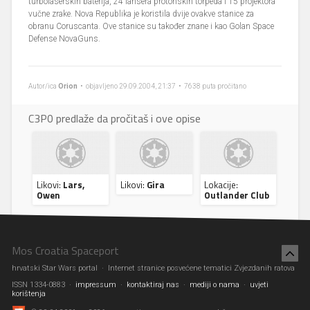
turbolaserskih baterija, 24 lansera protonskih torpeda i 15 projektora
vučne zrake. Nova Republika je koristila dvije ovakve stanice za
obranu Coruscanta. Ove stanice su također znane i kao Golan Space
Defense NovaGuns.
Autor/ica
Orion
• objavljeno 29.09.2004, 21:37 • 7638 puta pročitano
C3P0 predlaže da pročitaš i ove opise
Likovi:
Lars,
Likovi:
Gira
Lokacije:
Owen
Outlander Club
Mos Croatia Spaceport
hrvatski Star Wars portal · Internet stranice posvećene tematici Zvjezdanih ratova
ISSN 1334-0883 ·
impressum
·
kontaktiraj nas
·
mediji o nama
·
uvjeti
korištenja