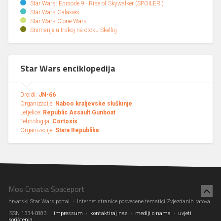
Star Wars: Episode 9 - Rise of Skywalker (SPOILERI)
Star Wars Galaxies
Star Wars Clone Wars
Snimanje u Irskoj na otoku Skellig
Star Wars enciklopedija
Droidi:
JN-66
Organizacije:
Naboo kraljevske sluškinje
Letjelice:
Republic Assault Gunboat
Tehnologija:
Cortosis
Organizacije:
Stara Republika
Mos Croatia Spaceport
hrvatski Star Wars portal · Internet stranice posvećene tematici Zvjezdanih ratova
ISSN 1334-0883 ·
impressum
·
kontaktiraj nas
·
mediji o nama
·
uvjeti
korištenja