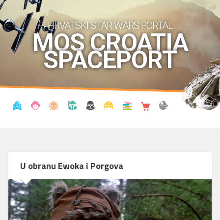
HRVATSKI STAR WARS PORTAL
MOS CROATIA
SPACEPORT
VIJESTI
BLOG
ENCIKLOPEDIJA
KRONOLOGIJA
UDRUGA
KOSTIMI
KNJIŽNICA
SHOP
THE FORUM
U obranu Ewoka i Porgova