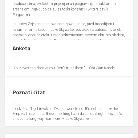
producentima, ekološkim prijetnjama i poigravanjem nuklearnim
arsenalom. Nije čudo da su se toliki korisnici Twittera bavili
Porgovima.
Iskustvo Zvjezdanih ratova nam govori da se, pred tragedijom i
nezamislivim užasom, Luke Skywalker povukao na zabačeni planet,
postavio logor na otoku i živio jednostavnim životom okružen slatkim,
znatiželjnim životinjama. Da nam se pruži prilika, i mi bismo
Anketa
vjerojatno učinili isto.
Izvor:
Denofgeek
“Your eyes can deceive you. Don’t trust them.” – Obi-Wan Kenobi
Autor/ica
Ivor Morandini Plovanić
• objavljeno 19.10.2017, 16:06 • 3939 puta
Poznati citat
pročitano
“Look, I can't get involved. I've got work to do. It's not that I like the
Empire; I hate it, but there's nothing I can do about it right now... It's
all such a long way from here.” – Luke Skywalker