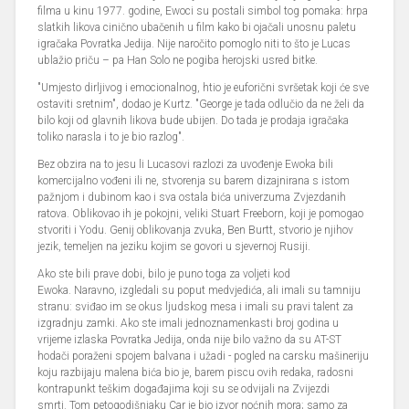
filma u kinu 1977. godine, Ewoci su postali simbol tog pomaka: hrpa
slatkih likova cinično ubačenih u film kako bi ojačali unosnu paletu
igračaka Povratka Jedija. Nije naročito pomoglo niti to što je Lucas
ublažio priču – pa Han Solo ne pogiba herojski usred bitke.
"Umjesto dirljivog i emocionalnog, htio je euforični svršetak koji će sve
ostaviti sretnim", dodao je Kurtz. "George je tada odlučio da ne želi da
bilo koji od glavnih likova bude ubijen. Do tada je prodaja igračaka
toliko narasla i to je bio razlog".
Bez obzira na to jesu li Lucasovi razlozi za uvođenje Ewoka bili
komercijalno vođeni ili ne, stvorenja su barem dizajnirana s istom
pažnjom i dubinom kao i sva ostala bića univerzuma Zvjezdanih
ratova. Oblikovao ih je pokojni, veliki Stuart Freeborn, koji je pomogao
stvoriti i Yodu. Genij oblikovanja zvuka, Ben Burtt, stvorio je njihov
jezik, temeljen na jeziku kojim se govori u sjevernoj Rusiji.
Ako ste bili prave dobi, bilo je puno toga za voljeti kod
Ewoka. Naravno, izgledali su poput medvjedića, ali imali su tamniju
stranu: sviđao im se okus ljudskog mesa i imali su pravi talent za
izgradnju zamki. Ako ste imali jednoznamenkasti broj godina u
vrijeme izlaska Povratka Jedija, onda nije bilo važno da su AT-ST
hodači poraženi spojem balvana i užadi - pogled na carsku mašineriju
koju razbijaju malena bića bio je, barem piscu ovih redaka, radosni
kontrapunkt teškim događajima koji su se odvijali na Zvijezdi
smrti. Tom petogodišnjaku Car je bio izvor noćnih mora; samo za