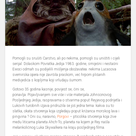
Pomogli su srušiti Carstvo, ali po nekima, pomogli su uništiti i cijeli
serijal. Dolaskom Povratka Jedija 1983. godine, smiješni i nestašni
Ewoci odmah su podijelili mišljenja obožavatea: nekima Lucasova
svemirska opera nije završila praskom, već hrpom plišanih
medvjedića s kopljima koji vrludaju šumom.
Gotovo 35 godina kasnije, povijest se, čini se,
ponavlja. Pojavljivanjem sve više i više materijala Johnsonovog
Posljednjeg Jedija, raspravama o stvarima poput Reyjevog podrijetla i
Lukovih turobnih izjava pridružila se još jedna tema: kakva su to
slatka, okata stvorenja koja izgledaju poput križanca morskog lava i
pingvina ? Oni su, naravno,
Porgovi
– pticolika stvorenja koja žive
među liticama planeta Ahch-To, planeta na kojem je Rey našla
melankoličnog Luka Skywalkera na kraju posljednjeg filma.