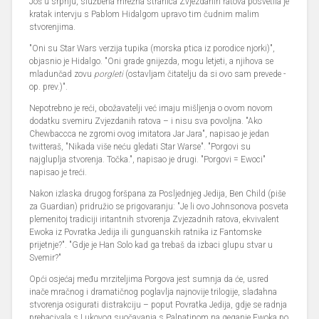
Još u srpnju, službena mrežna stranica Zvjezdanih ratova posvetila je
kratak intervju s Pablom Hidalgom upravo tim čudnim malim
stvorenjima.
"Oni su Star Wars verzija tupika (morska ptica iz porodice njorki)",
objasnio je Hidalgo. "Oni grade gnijezda, mogu letjeti, a njihova se
mladunčad zovu
porgleti
(ostavljam čitatelju da si ovo sam prevede -
op. prev.)".
Nepotrebno je reći, obožavatelji već imaju mišljenja o ovom novom
dodatku svemiru Zvjezdanih ratova – i nisu sva povoljna. "Ako
Chewbaccca ne zgromi ovog imitatora Jar Jara", napisao je jedan
twitteraš, "Nikada više neću gledati Star Warse". "Porgovi su
najgluplja stvorenja. Točka.", napisao je drugi. "Porgovi = Ewoci"
napisao je treći.
Nakon izlaska drugog foršpana za Posljednjeg Jedija, Ben Child (piše
za Guardian) pridružio se prigovaranju: "Je li ovo Johnsonova posveta
plemenitoj tradiciji iritantnih stvorenja Zvjezadnih ratova, ekvivalent
Ewoka iz Povratka Jedija ili gunguanskih ratnika iz Fantomske
prijetnje?". "Gdje je Han Solo kad ga trebaš da izbaci glupu stvar u
Svemir?"
Opći osjećaj među mrziteljima Porgova jest sumnja da će, usred
inače mračnog i dramatičnog poglavlja najnovije trilogije, slađahna
stvorenja osigurati distrakciju – poput Povratka Jedija, gdje se radnja
prebacivala s Lukovog suočavanja s Palpatinom na geganje Ewoka po