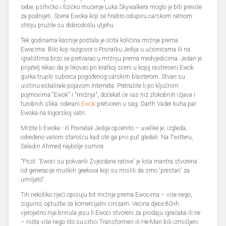
sebe, psihičko i fizičko mučenje Luka Skywalkera moglo je biti previše
za podnijeti. Scene Ewoka koji se hrabro odupiru carskom ratnom
stroju pružile su dobrodošlu utjehu.
Tek godinama kasnije postala je očita količina mržnje prema
Ewocima. Bilo koji razgovor o Povratku Jedija u učionicama ili na
igralištima brzo se pretvarao u mržnju prema medvjedićima. Jedan je
prijatelj rekao da je likovao pri kratkoj sceni u kojoj rastreseni Ewok
gurka truplo suborca pogođenog carskim blasterom. Stvari su
uistinu eskalirale pojavom Interneta. Pretražite li po ključnim
pojmovima "Ewok" i "mržnja", dočekat će vas niz zlokobnih izjava i
turobnih slika: oderani
Ewok
pretvoren u sag. Darth Vader kuha par
Ewoka na logorskoj vatri.
Mrzite li Ewoke - ili Povratak Jedija općenito – uvelike je, izgleda,
određeno vašom starošću kad ste ga prvi put gledali. Na Twitteru,
Saladin Ahmed najbolje sumira:
"Psst: 'Ewoci su pokvarili Zvjezdane ratove' je loša mantra stvorena
od generacije muških geekova koji su mislili da smo 'prestari' za
umiljato".
Tih nekoliko riječi opisuju bit mržnje prema Ewocima – više nego,
sigurno, optužbe za komercijalni cinizam. Većina djece 80-ih
vjerojatno nije brinula jesu li Ewoci stvoreni za prodaju igračaka ili ne
– ništa više nego što su crtići Transformeri ili He-Man bili izmišljeni