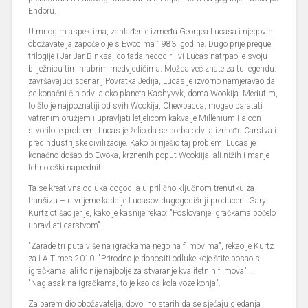
Endoru.
U mnogim aspektima, zahlađenje između Georgea Lucasa i njegovih
obožavatelja započelo je s Ewocima 1983. godine. Dugo prije prequel
trilogije i Jar Jar Binksa, do tada nedodirljivi Lucas natrpao je svoju
bilježnicu tim hrabrim medvjedićima. Možda već znate za tu legendu:
završavajući scenarij Povratka Jedija, Lucas je izvorno namjeravao da
se konačni čin odvija oko planeta Kashyyyk, doma Wookija. Međutim,
to što je najpoznatiji od svih Wookija, Chewbacca, mogao baratati
vatrenim oružjem i upravljati letjelicom kakva je Millenium Falcon
stvorilo je problem: Lucas je želio da se borba odvija između Carstva i
predindustrijske civilizacije. Kako bi riješio taj problem, Lucas je
konačno došao do Ewoka, krznenih poput Wookiija, ali nižih i manje
tehnološki naprednih.
Ta se kreativna odluka dogodila u prilično ključnom trenutku za
franšizu – u vrijeme kada je Lucasov dugogodišnji producent Gary
Kurtz otišao jer je, kako je kasnije rekao: "Poslovanje igračkama počelo
upravljati carstvom".
"Zarade tri puta više na igračkama nego na filmovima", rekao je Kurtz
za LA Times 2010. "Prirodno je donositi odluke koje štite posao s
igračkama, ali to nije najbolje za stvaranje kvalitetnih filmova" ...
"Naglasak na igračkama, to je kao da kola voze konja".
Za barem dio obožavatelja, dovoljno starih da se sjećaju gledanja