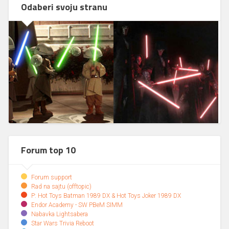
Odaberi svoju stranu
Forum top 10
Forum support
Rad na sajtu (offtopic)
P: Hot Toys Batman 1989 DX & Hot Toys Joker 1989 DX
Endor Academy - SW PBeM SIMM
Nabavka Lightsabera
Star Wars Trivia Reboot