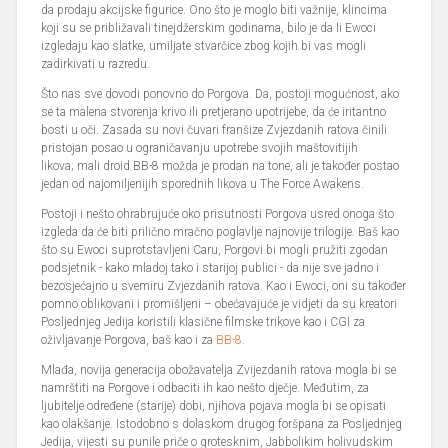
da prodaju akcijske figurice. Ono što je moglo biti važnije, klincima
koji su se približavali tinejdžerskim godinama, bilo je da li Ewoci
izgledaju kao slatke, umiljate stvarčice zbog kojih bi vas mogli
zadirkivati u razredu.
Što nas sve dovodi ponovno do Porgova. Da, postoji mogućnost, ako
se ta malena stvorenja krivo ili pretjerano upotrijebe, da će iritantno
bosti u oči. Zasada su novi čuvari franšize Zvjezdanih ratova činili
pristojan posao u ograničavanju upotrebe svojih maštovitijih
likova; mali droid BB-8 možda je prodan na tone, ali je također postao
jedan od najomiljenijih sporednih likova u The Force Awakens.
Postoji i nešto ohrabrujuće oko prisutnosti Porgova usred onoga što
izgleda da će biti prilično mračno poglavlje najnovije trilogije. Baš kao
što su Ewoci suprotstavljeni Caru, Porgovi bi mogli pružiti zgodan
podsjetnik - kako mladoj tako i starijoj publici - da nije sve jadno i
bezosjećajno u svemiru Zvjezdanih ratova. Kao i Ewoci, oni su također
pomno oblikovani i promišljeni – obećavajuće je vidjeti da su kreatori
Posljednjeg Jedija koristili klasične filmske trikove kao i CGI za
oživljavanje Porgova, baš kao i za
BB-8
.
Mlađa, novija generacija obožavatelja Zvijezdanih ratova mogla bi se
namrštiti na Porgove i odbaciti ih kao nešto dječje. Međutim, za
ljubitelje određene (starije) dobi, njihova pojava mogla bi se opisati
kao olakšanje. Istodobno s dolaskom drugog foršpana za Posljednjeg
Jedija, vijesti su punile priče o grotesknim, Jabbolikim holivudskim