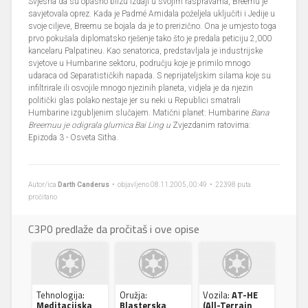
Svjesna da su opasno blizu izdaji u svojim raspravama, Breemu je
savjetovala oprez. Kada je Padmé Amidala poželjela uključiti i Jedije u
svoje ciljeve, Breemu se bojala da je to prerizično. Ona je umjesto toga
prvo pokušala diplomatsko rješenje tako što je predala peticiju 2,000
kancelaru Palpatineu. Kao senatorica, predstavljala je industrijske
svjetove u Humbarine sektoru, području koje je primilo mnogo
udaraca od Separatističkih napada. S neprijateljskim silama koje su
infiltrirale ili osvojile mnogo njezinih planeta, vidjela je da njezin
politički glas polako nestaje jer su neki u Republici smatrali
Humbarine izgubljenim slučajem. Matični planet: Humbarine
Bana
Breemuu je odigrala glumica Bai Ling u
Zvjezdanim ratovima:
Epizoda 3 - Osveta Sitha.
Autor/ica
Darth Canderus
• objavljeno 08.11.2005, 00:49 • 22398 puta
pročitano
C3P0 predlaže da pročitaš i ove opise
Tehnologija:
Oružja:
Vozila:
AT-HE
Meditacijska
Blasterska
(All-Terrain