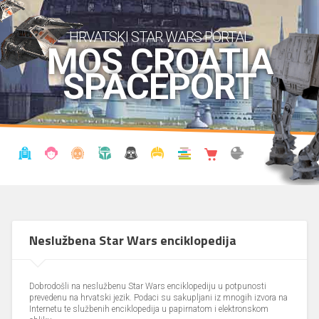
HRVATSKI STAR WARS PORTAL
MOS CROATIA
SPACEPORT
VIJESTI
BLOG
ENCIKLOPEDIJA
KRONOLOGIJA
UDRUGA
KOSTIMI
KNJIŽNICA
SHOP
THE FORUM
Neslužbena Star Wars enciklopedija
Dobrodošli na neslužbenu Star Wars enciklopediju u potpunosti
prevedenu na hrvatski jezik. Podaci su sakupljani iz mnogih izvora na
Internetu te službenih enciklopedija u papirnatom i elektronskom