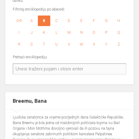
obliku.
Filtriraj enciklopediju po abecedi:
0-9
A
B
C
D
E
F
G
H
I
J
K
L
M
N
O
P
Q
R
S
T
U
V
W
X
Y
Z
Pretraži enciklopediju:
Breemu, Bana
Ljudska senatorica za vrijeme posljednjih dana Galaktičke Republike,
Bana Breemu je bila jedna od malobrojnih političara kojima su Bail
Organa i Mon Mothma dovoljno vjerovali da ih pozovu na tajna
okupljanja senatora zabrinutih politikom kancelara Palpatinea.