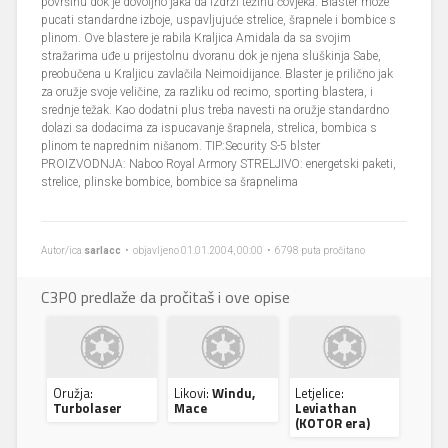
površinu dok je dovoljno jaka da izdrži težinu čovjeka. Blaster može
pucati standardne izboje, uspavljujuće strelice, šrapnele i bombice s
plinom. Ove blastere je rabila Kraljica Amidala da sa svojim
stražarima uđe u prijestolnu dvoranu dok je njena sluškinja Sabe,
preobučena u Kraljicu zavlačila Neimoidijance. Blaster je prilično jak
za oružje svoje veličine, za razliku od recimo, sporting blastera, i
srednje težak. Kao dodatni plus treba navesti na oružje standardno
dolazi sa dodacima za ispucavanje šrapnela, strelica, bombica s
plinom te naprednim nišanom. TIP:Security S-5 blster
PROIZVODNJA: Naboo Royal Armory STRELJIVO: energetski paketi,
strelice, plinske bombice, bombice sa šrapnelima
Autor/ica
sarlacc
• objavljeno 01.01.2004, 00:00 • 6798 puta pročitano
C3P0 predlaže da pročitaš i ove opise
Oružja:
Likovi:
Windu,
Letjelice:
Turbolaser
Mace
Leviathan
(KOTOR era)