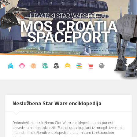
HRVATSKI STAR WARS PORTAL
MOS CROATIA
SPACEPORT
VIJESTI
BLOG
ENCIKLOPEDIJA
KRONOLOGIJA
UDRUGA
KOSTIMI
KNJIŽNICA
SHOP
THE FORUM
Neslužbena Star Wars enciklopedija
Dobrodošli na neslužbenu Star Wars enciklopediju u potpunosti
prevedenu na hrvatski jezik. Podaci su sakupljani iz mnogih izvora na
Internetu te službenih enciklopedija u papirnatom i elektronskom