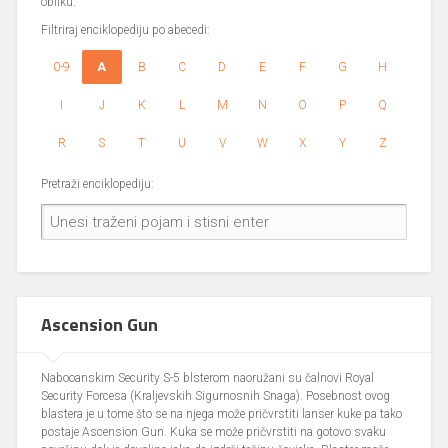
obliku.
Filtriraj enciklopediju po abecedi:
0-9
A
B
C
D
E
F
G
H
I
J
K
L
M
N
O
P
Q
R
S
T
U
V
W
X
Y
Z
Pretraži enciklopediju:
Ascension Gun
Nabooanskim Security S-5 blsterom naoružani su čalnovi Royal
Security Forcesa (Kraljevskih Sigurnosnih Snaga). Posebnost ovog
blastera je u tome što se na njega može pričvrstiti lanser kuke pa tako
postaje Ascension Gun. Kuka se može pričvrstiti na gotovo svaku