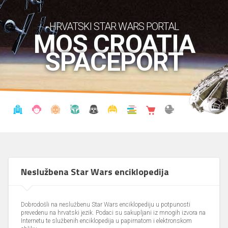
HRVATSKI STAR WARS PORTAL
MOS CROATIA
SPACEPORT
VIJESTI
BLOG
ENCIKLOPEDIJA
KRONOLOGIJA
UDRUGA
KOSTIMI
KNJIŽNICA
SHOP
THE FORUM
Neslužbena Star Wars enciklopedija
Dobrodošli na neslužbenu Star Wars enciklopediju u potpunosti
prevedenu na hrvatski jezik. Podaci su sakupljani iz mnogih izvora na
Internetu te službenih enciklopedija u papirnatom i elektronskom