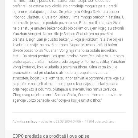
na miru. Tada je postalo turistička destinacija. Domorodci su
preferirali da ostave svoj okoliš što prirodnije moguće pa su gradili
ogromne, plutajuće gradove. Smješten je u Ottega Sektoru u Lesser
Plooriod Clusteru, u Calaron Sektoru i ima mnogo prirodnih satelita. U
onome što je kasnije postalo poznato kao Bitka kod Ithora, sav život
na planetu je uništen bakteriološki-biološkim oružjem kojeg su stvorili
Yuuzhan Vongovi. Nakon što je Shedao Shai ubijen na površini
planeta, Deign Lian je pustio bakteriju, koja je konzumirala sve biljke i
životinjski svijet na površini Ithora. Napad je trebao uništiti baforr
drveće posebno, ali Yuuzhan Vong nije mario za ostalu indirektnu
štetu. Da stvari postanu još gore, brodovi Nove Republike su u brzom
protunapadu uništili motore broda Legacy of Torment, velikoj Yuuzhan
Vong krstarici, koja je udarila u površinu Ithora. Silna vatra koju je
prouzročio brod pri ulasku u atmosferu je zapalila svu sluz i
atmosferu bogatu kisikom te su Ithor zahvatile ogromne vatre koje su
se proširile na cijeli planet. Ithor je gorio kao zvijezda nekoliko dana
prije nego što je odumro, plutajuću u svemiru kao mrtva žeravica.
Zbog svog udjela u smrti Shedao Shaia, Corrana Horna su novinske
agencije ubrzo označile kao ''čovjeka koji je uništio Ithor."
Autor/ica
sarlacc
• objavljeno 22.08.2004, 04:06 • 17204 puta pročitano
C3P0 predlaže da pročitaš i ove opise