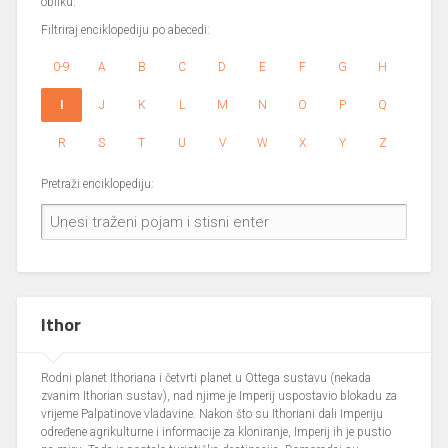
obliku.
Filtriraj enciklopediju po abecedi:
0-9
A
B
C
D
E
F
G
H
I
J
K
L
M
N
O
P
Q
R
S
T
U
V
W
X
Y
Z
Pretraži enciklopediju:
Ithor
Rodni planet Ithoriana i četvrti planet u Ottega sustavu (nekada
zvanim Ithorian sustav), nad njime je Imperij uspostavio blokadu za
vrijeme Palpatinove vladavine. Nakon što su Ithoriani dali Imperiju
određene agrikulturne i informacije za kloniranje, Imperij ih je pustio