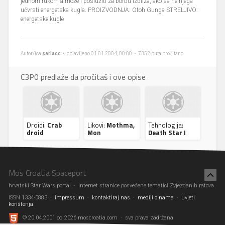
jednom rukom a može i poslužiti za borbu izbliza, ako sa ne njega
učvrsti energetska kugla. PROIZVODNJA: Otoh Gunga STRELJIVO:
energetske kugle
Autor/ica
sarlacc
• objavljeno 01.01.2004, 00:00 • 7352 puta pročitano
C3P0 predlaže da pročitaš i ove opise
Droidi:
Crab
Likovi:
Mothma,
Tehnologija:
droid
Mon
Death Star I
Mos Croatia Spaceport
hrvatski Star Wars portal · Internet stranice posvećene tematici Zvjezdanih ratova
ISSN 1334-0883 ·
impressum
·
kontaktiraj nas
·
mediji o nama
·
uvjeti
korištenja
© 20.04.2001 ∞ 2026 moscroatia.com · sva prava zadržana