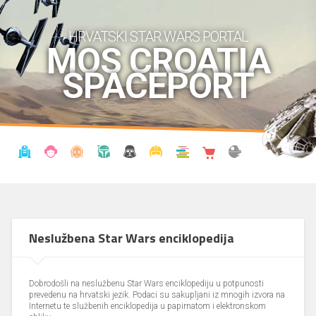
HRVATSKI STAR WARS PORTAL
MOS CROATIA
SPACEPORT
VIJESTI
BLOG
ENCIKLOPEDIJA
KRONOLOGIJA
UDRUGA
KOSTIMI
KNJIŽNICA
SHOP
THE FORUM
Neslužbena Star Wars enciklopedija
Dobrodošli na neslužbenu Star Wars enciklopediju u potpunosti
prevedenu na hrvatski jezik. Podaci su sakupljani iz mnogih izvora na
Internetu te službenih enciklopedija u papirnatom i elektronskom