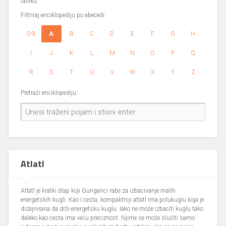
obliku.
Filtriraj enciklopediju po abecedi:
0-9
A
B
C
D
E
F
G
H
I
J
K
L
M
N
O
P
Q
R
S
T
U
V
W
X
Y
Z
Pretraži enciklopediju:
Atlatl
Atlatl je kratki štap koji Gunganci rabe za izbacivanje malih
energetskih kugli. Kao i cesta, kompaktniji atlatl ima polukuglu koja je
dizajnirana da drži energetsku kuglu. Iako ne može izbaciti kuglu tako
daleko kao cesta ima veću preciznost. Njime se može služiti samo