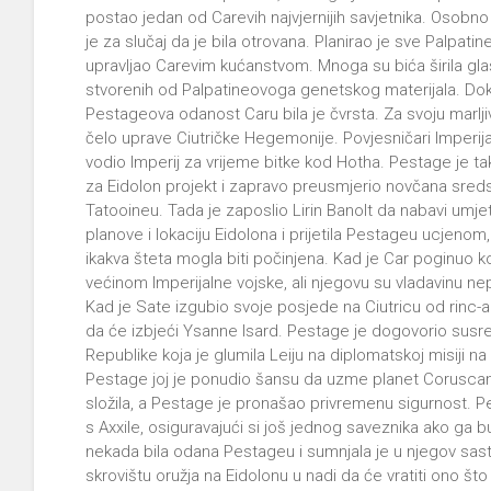
postao jedan od Carevih najvjernijih savjetnika. Osobn
je za slučaj da je bila otrovana. Planirao je sve Palpati
upravljao Carevim kućanstvom. Mnoga su bića širila gla
stvorenih od Palpatineovoga genetskog materijala. Dok 
Pestageova odanost Caru bila je čvrsta. Za svoju marlj
čelo uprave Ciutričke Hegemonije. Povjesničari Imperij
vodio Imperij za vrijeme bitke kod Hotha. Pestage je tak
za Eidolon projekt i zapravo preusmjerio novčana sred
Tatooineu. Tada je zaposlio Lirin Banolt da nabavi umjetn
planove i lokaciju Eidolona i prijetila Pestageu ucjenom, 
ikakva šteta mogla biti počinjena. Kad je Car poginuo 
većinom Imperijalne vojske, ali njegovu su vladavinu nep
Kad je Sate izgubio svoje posjede na Ciutricu od rinc-a
da će izbjeći Ysanne Isard. Pestage je dogovorio susr
Republike koja je glumila Leiju na diplomatskoj misiji na E
Pestage joj je ponudio šansu da uzme planet Coruscan
složila, a Pestage je pronašao privremenu sigurnost. P
s Axxile, osiguravajući si još jednog saveznika ako ga b
nekada bila odana Pestageu i sumnjala je u njegov sast
skrovištu oružja na Eidolonu u nadi da će vratiti ono št