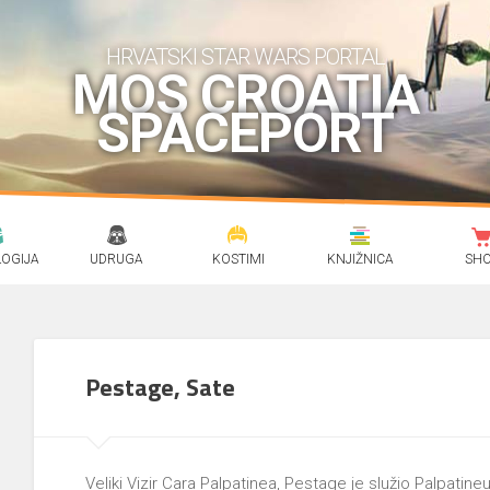
HRVATSKI STAR WARS PORTAL
MOS CROATIA
SPACEPORT
OGIJA
UDRUGA
KOSTIMI
KNJIŽNICA
SH
Pestage, Sate
Veliki Vizir Cara Palpatinea, Pestage je služio Palpatin