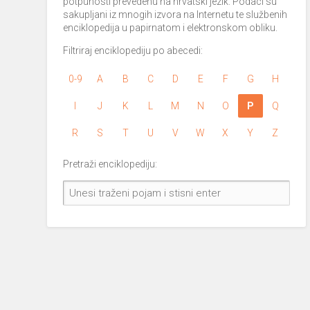
potpunosti prevedenu na hrvatski jezik. Podaci su
sakupljani iz mnogih izvora na Internetu te službenih
enciklopedija u papirnatom i elektronskom obliku.
Filtriraj enciklopediju po abecedi:
0-9
A
B
C
D
E
F
G
H
I
J
K
L
M
N
O
P
Q
R
S
T
U
V
W
X
Y
Z
Pretraži enciklopediju: