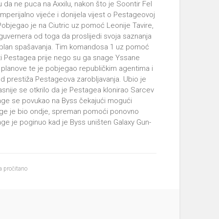
u da ne puca na Axxilu, nakon što je Soontir Fel
mperijalno vijeće i donijela vijest o Pestageovoj
Pobjegao je na Ciutric uz pomoć Leonije Tavire,
o guvernera od toga da proslijedi svoja saznanja
a plan spašavanja. Tim komandosa 1 uz pomoć
ti Pestagea prije nego su ga snage Yssane
 planove te je pobjegao republičkim agentima i
od prestiža Pestageova zarobljavanja. Ubio je
nije se otkrilo da je Pestagea klonirao Sarcev
stage se povukao na Byss čekajući mogući
age je bio ondje, spreman pomoći ponovno
age je poginuo kad je Byss uništen Galaxy Gun-
 pročitano