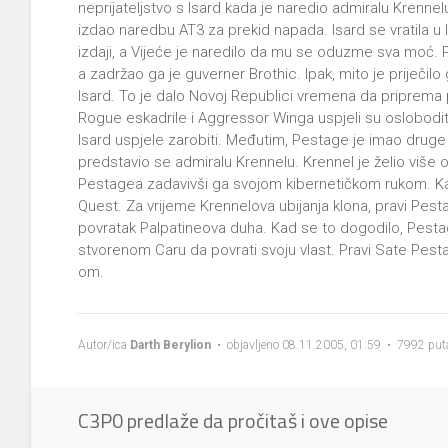
neprijateljstvo s Isard kada je naredio admiralu Krennel
izdao naredbu AT3 za prekid napada. Isard se vratila u I
izdaji, a Vijeće je naredilo da mu se oduzme sva moć. 
a zadržao ga je guverner Brothic. Ipak, mito je priječil
Isard. To je dalo Novoj Republici vremena da priprem
Rogue eskadrile i Aggressor Winga uspjeli su oslobodi
Isard uspjele zarobiti. Međutim, Pestage je imao druge
predstavio se admiralu Krennelu. Krennel je želio više 
Pestagea zadavivši ga svojom kibernetičkom rukom. Kas
Quest. Za vrijeme Krennelova ubijanja klona, pravi Pe
povratak Palpatineova duha. Kad se to dogodilo, Pest
stvorenom Caru da povrati svoju vlast. Pravi Sate Pest
om.
Autor/ica
Darth Berylion
• objavljeno 08.11.2005, 01:59 • 7992 puta
C3P0 predlaže da pročitaš i ove opise