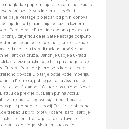
o je nadgledao pripremanje Careve hrane i kušao
neove sastanke, čuvao Imperijalni pečat i
sine da je Pestage bio jedan od prvih klonova
se nijedna od glasina nije pokazala lažnom,
ivost, Pestagea je Palpatine osobno postavio na
a priznaju činjenicu da je Sate Pestage potpuno
ođer bio jedan od nekolicine ljudi koji je znao
stva od njega da izgradi maleno utočište na
ine i antikna oružja. Banolt je uspjela ukrasti
ali lukavi Vizir smaknuo je Lirin prije nego što je
kod Endora, Pestage je preuzeo kontrolu nad
rekidno dovodili u pitanje ostali vođe Imperija.
dmirala Krennela, pobjegao je na Axxilu u nadi
et s Leijom Organom i Winter, poslanicom Nove
iattuu da prekrije put Leijin put na Axxilu.
t u zamjenu za njegovu sigurnost. Leia se
estage je pomogao i Leoniji Taviri da pobjegne
ude trebao u borbi protiv Yssane Isard. Isard je
anak s Leijom. Pestage je rekao Taviri o
o je ostalo od njega. Međutim, stekao je