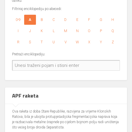
obliku.
Filtriraj enciklopediju po abecedi:
0-9
A
B
C
D
E
F
G
H
I
J
K
L
M
N
O
P
Q
R
S
T
U
V
W
X
Y
Z
Pretraži enciklopediju:
APF raketa
Ova raketa iz doba Stare Republike, razvijena za vrijeme Klonskih
Ratova, bila je ubojita protupješadijska fregmentacijska naprava koja
je razbacivala metalne šrapnele po cijelom bojnom polju radi uništenja
što većeg broja droida Separatista.