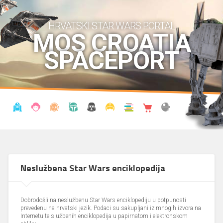
HRVATSKI STAR WARS PORTAL
MOS CROATIA
SPACEPORT
VIJESTI
BLOG
ENCIKLOPEDIJA
KRONOLOGIJA
UDRUGA
KOSTIMI
KNJIŽNICA
SHOP
THE FORUM
Neslužbena Star Wars enciklopedija
Dobrodošli na neslužbenu Star Wars enciklopediju u potpunosti
prevedenu na hrvatski jezik. Podaci su sakupljani iz mnogih izvora na
Internetu te službenih enciklopedija u papirnatom i elektronskom