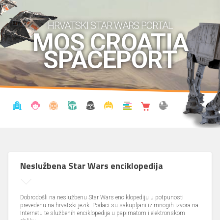
HRVATSKI STAR WARS PORTAL
MOS CROATIA
SPACEPORT
VIJESTI
BLOG
ENCIKLOPEDIJA
KRONOLOGIJA
UDRUGA
KOSTIMI
KNJIŽNICA
SHOP
THE FORUM
Neslužbena Star Wars enciklopedija
Dobrodošli na neslužbenu Star Wars enciklopediju u potpunosti
prevedenu na hrvatski jezik. Podaci su sakupljani iz mnogih izvora na
Internetu te službenih enciklopedija u papirnatom i elektronskom