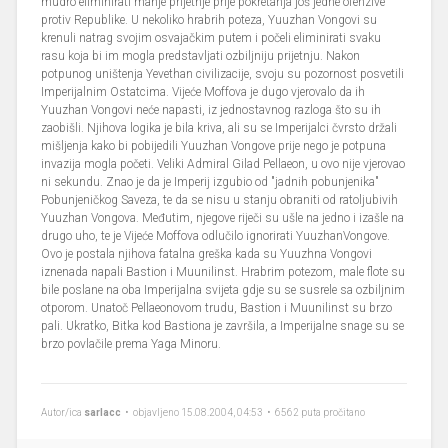
mudro eliminirati manje prijetnje prije pokretanja još jedne ofenzive
protiv Republike. U nekoliko hrabrih poteza, Yuuzhan Vongovi su
krenuli natrag svojim osvajačkim putem i počeli eliminirati svaku
rasu koja bi im mogla predstavljati ozbiljniju prijetnju. Nakon
potpunog uništenja Yevethan civilizacije, svoju su pozornost posvetili
Imperijalnim Ostatcima. Vijeće Moffova je dugo vjerovalo da ih
Yuuzhan Vongovi neće napasti, iz jednostavnog razloga što su ih
zaobišli. Njihova logika je bila kriva, ali su se Imperijalci čvrsto držali
mišljenja kako bi pobijedili Yuuzhan Vongove prije nego je potpuna
invazija mogla početi. Veliki Admiral Gilad Pellaeon, u ovo nije vjerovao
ni sekundu. Znao je da je Imperij izgubio od "jadnih pobunjenika"
Pobunjeničkog Saveza, te da se nisu u stanju obraniti od ratoljubivih
Yuuzhan Vongova. Međutim, njegove riječi su ušle na jedno i izašle na
drugo uho, te je Vijeće Moffova odlučilo ignorirati YuuzhanVongove.
Ovo je postala njihova fatalna greška kada su Yuuzhna Vongovi
iznenada napali Bastion i Muunilinst. Hrabrim potezom, male flote su
bile poslane na oba Imperijalna svijeta gdje su se susrele sa ozbiljnim
otporom. Unatoč Pellaeonovom trudu, Bastion i Muunilinst su brzo
pali. Ukratko, Bitka kod Bastiona je završila, a Imperijalne snage su se
brzo povlačile prema Yaga Minoru.
Autor/ica
sarlacc
• objavljeno 15.08.2004, 04:53 • 6562 puta pročitano