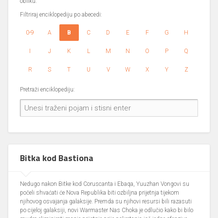
obliku.
Filtriraj enciklopediju po abecedi:
0-9
A
B
C
D
E
F
G
H
I
J
K
L
M
N
O
P
Q
R
S
T
U
V
W
X
Y
Z
Pretraži enciklopediju:
Bitka kod Bastiona
Nedugo nakon Bitke kod Coruscanta i Ebaqa, Yuuzhan Vongovi su
počeli shvaćati će Nova Republika biti ozbiljna prijetnja tijekom
njihovog osvajanja galaksije. Premda su njihovi resursi bili razasuti
po cijeloj galaksiji, novi Warmaster Nas Choka je odlučio kako bi bilo