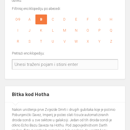
obliku.
Filtriraj enciklopediju po abecedi:
0-9
A
B
C
D
E
F
G
H
I
J
K
L
M
N
O
P
Q
R
S
T
U
V
W
X
Y
Z
Pretraži enciklopediju:
Bitka kod Hotha
Nakon uništenja prve Zvijezde Smrti i drugih gubitaka koje je počinio
Pobunjenički Savez, Imperij je počeo slati tisuće automatiziranih
droida-sondi u sve sektore u galaksiji. Jedan od tih droida-sondi je
otkrio Echo Bazu Saveza na Hothu. Pod zapovjedništvom Darth