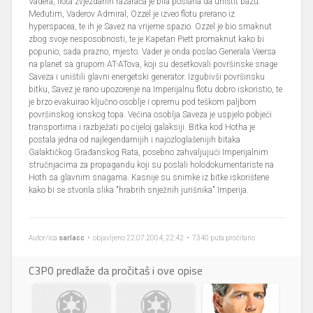
Vadera, flota zvjezdanih razarača je bila poslana da uništit bazu.
Međutim, Vaderov Admiral, Ozzel je izveo flotu prerano iz
hyperspacea, te ih je Savez na vrijeme spazio. Ozzel je bio smaknut
zbog svoje nesposobnosti, te je Kapetan Piett promaknut kako bi
popunio, sada prazno, mjesto. Vader je onda poslao Generala Veersa
na planet sa grupom AT-ATova, koji su desetkovali površinske snage
Saveza i uništili glavni energetski generator. Izgubivši površinsku
bitku, Savez je rano upozorenje na Imperijalnu flotu dobro iskoristio, te
je brzo evakuirao ključno osoblje i opremu pod teškom paljbom
površinskog ionskog topa. Većina osoblja Saveza je uspjelo pobjeći
transportima i razbježati po cijeloj galaksiji. Bitka kod Hotha je
postala jedna od najlegendarnijih i najozloglašenijih bitaka
Galaktičkog Građanskog Rata, posebno zahvaljujući Imperijalnim
stručnjacima za propagandu koji su poslali holodokumentariste na
Hoth sa glavnim snagama. Kasnije su snimke iz bitke iskorištene
kako bi se stvorila slika "hrabrih snježnih jurišnika" Imperija.
Autor/ica
sarlacc
• objavljeno 22.07.2004, 22:42 • 7340 puta pročitano
C3P0 predlaže da pročitaš i ove opise