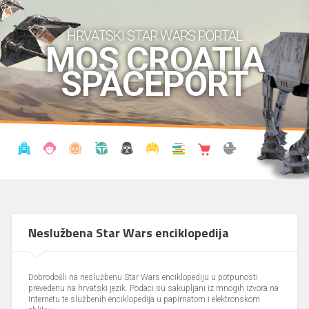
HRVATSKI STAR WARS PORTAL
MOS CROATIA
SPACEPORT
VIJESTI
BLOG
ENCIKLOPEDIJA
KRONOLOGIJA
UDRUGA
KOSTIMI
KNJIŽNICA
SHOP
THE FORUM
Neslužbena Star Wars enciklopedija
Dobrodošli na neslužbenu Star Wars enciklopediju u potpunosti
prevedenu na hrvatski jezik. Podaci su sakupljani iz mnogih izvora na
Internetu te službenih enciklopedija u papirnatom i elektronskom