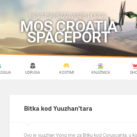
HRVATSKI STAR WARS PORTAL
MOS CROATIA
SPACEPORT
OGIJA
UDRUGA
KOSTIMI
KNJIŽNICA
SH
Bitka kod Yuuzhan'tara
Ovo je yuuzhan Vong ime za Bitku kod Coruscanta, u ko