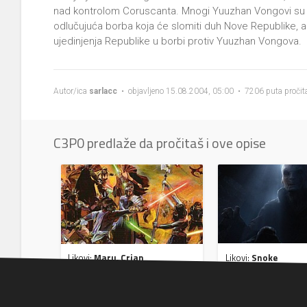
nad kontrolom Coruscanta. Mnogi Yuuzhan Vongovi su vj
odlučujuća borba koja će slomiti duh Nove Republike, a
ujedinjenja Republike u borbi protiv Yuuzhan Vongova.
Autor/ica
sarlacc
• objavljeno 15.08.2004, 05:00 • 7206 puta pročit
C3P0 predlaže da pročitaš i ove opise
Likovi:
Snoke
Likovi:
Maru, Crian