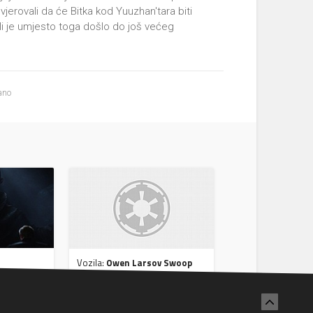
erovali da će Bitka kod Yuuzhan'tara biti
li je umjesto toga došlo do još većeg
ano
Vozila:
Owen Larsov Swoop