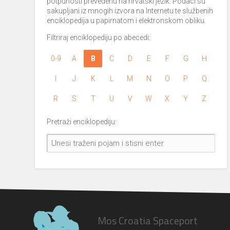
potpunosti prevedenu na hrvatski jezik. Podaci su
sakupljani iz mnogih izvora na Internetu te službenih
enciklopedija u papirnatom i elektronskom obliku.
Filtriraj enciklopediju po abecedi:
0-9
A
B
C
D
E
F
G
H
I
J
K
L
M
N
O
P
Q
R
S
T
U
V
W
X
Y
Z
Pretraži enciklopediju:
Mos Croatia Spaceport