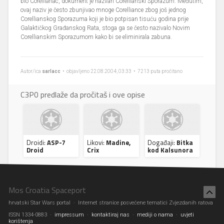
bio Corellianac, dokument je nazvan Corellianski Sporazum. Međutim,
ovaj naziv je često zbunjivao mnoge Corelliance zbog još jednog
Corellianskog Sporazuma koji je bio potpisan tisuću godina prije
Galaktičkog Građanskog Rata, stoga ga se često nazivalo Novim
Corellianskim Sporazumom kako bi se eliminirala zabuna.
Autor/ica
sarlacc
• objavljeno 22.08.2004, 03:33 • 7213 puta pročitano
C3P0 predlaže da pročitaš i ove opise
Droidi:
ASP-7
Likovi:
Madine,
Događaji:
Bitka
Droid
Crix
kod Kalsunora
Mos Croatia Spaceport
hrvatski Star Wars portal · Internet stranice posvećene tematici Zvjezdanih ratova
ISSN 1334-0883 ·
impressum
·
kontaktiraj nas
·
mediji o nama
·
uvjeti
korištenja