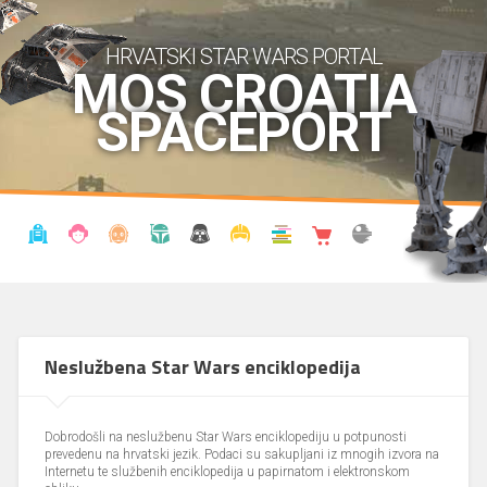
HRVATSKI STAR WARS PORTAL
MOS CROATIA
SPACEPORT
VIJESTI
BLOG
ENCIKLOPEDIJA
KRONOLOGIJA
UDRUGA
KOSTIMI
KNJIŽNICA
SHOP
THE FORUM
Neslužbena Star Wars enciklopedija
Dobrodošli na neslužbenu Star Wars enciklopediju u potpunosti
prevedenu na hrvatski jezik. Podaci su sakupljani iz mnogih izvora na
Internetu te službenih enciklopedija u papirnatom i elektronskom