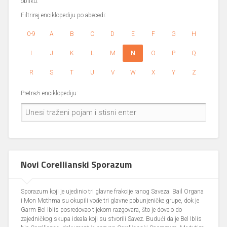
obliku.
Filtriraj enciklopediju po abecedi:
0-9
A
B
C
D
E
F
G
H
I
J
K
L
M
N
O
P
Q
R
S
T
U
V
W
X
Y
Z
Pretraži enciklopediju:
Novi Corellianski Sporazum
Sporazum koji je ujedinio tri glavne frakcije ranog Saveza. Bail Organa
i Mon Mothma su okupili vođe tri glavne pobunjeničke grupe, dok je
Garm Bel Iblis posredovao tijekom razgovara, što je dovelo do
zajedničkog skupa ideala koji su stvorili Savez. Budući da je Bel Iblis