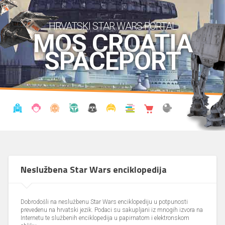
HRVATSKI STAR WARS PORTAL
MOS CROATIA
SPACEPORT
VIJESTI
BLOG
ENCIKLOPEDIJA
KRONOLOGIJA
UDRUGA
KOSTIMI
KNJIŽNICA
SHOP
THE FORUM
Neslužbena Star Wars enciklopedija
Dobrodošli na neslužbenu Star Wars enciklopediju u potpunosti
prevedenu na hrvatski jezik. Podaci su sakupljani iz mnogih izvora na
Internetu te službenih enciklopedija u papirnatom i elektronskom