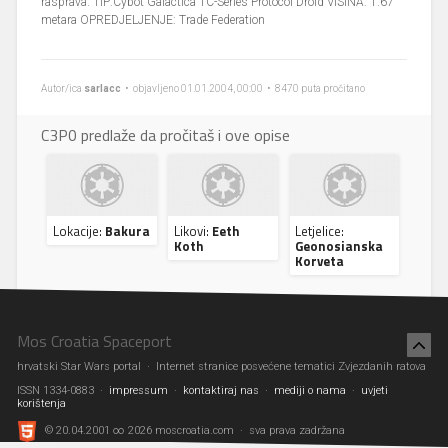
rasprava. TIP:Cybot Galactica TC-Series Protocol Droid VISINA: 1.67
metara OPREDJELJENJE: Trade Federation
Autor/ica
sarlacc
• objavljeno 01.01.2004, 00:00 • 8470 puta pročitano
C3P0 predlaže da pročitaš i ove opise
Lokacije:
Bakura
Likovi:
Eeth
Letjelice:
Koth
Geonosianska
Korveta
Mos Croatia Spaceport
hrvatski Star Wars portal · Internet stranice posvećene tematici Zvjezdanih ratova
ISSN 1334-0883 ·
impressum
·
kontaktiraj nas
·
mediji o nama
·
uvjeti
korištenja
© 20.04.2001 ∞ 2026 moscroatia.com · sva prava zadržana