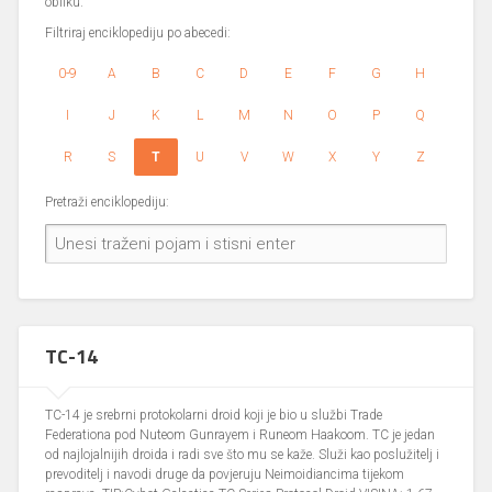
obliku.
Filtriraj enciklopediju po abecedi:
0-9
A
B
C
D
E
F
G
H
I
J
K
L
M
N
O
P
Q
R
S
T
U
V
W
X
Y
Z
Pretraži enciklopediju:
TC-14
TC-14 je srebrni protokolarni droid koji je bio u službi Trade
Federationa pod Nuteom Gunrayem i Runeom Haakoom. TC je jedan
od najlojalnijih droida i radi sve što mu se kaže. Služi kao poslužitelj i
prevoditelj i navodi druge da povjeruju Neimoidiancima tijekom