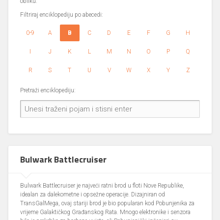
obliku.
Filtriraj enciklopediju po abecedi:
0-9
A
B
C
D
E
F
G
H
I
J
K
L
M
N
O
P
Q
R
S
T
U
V
W
X
Y
Z
Pretraži enciklopediju:
Bulwark Battlecruiser
Bulwark Battlecruiser je najveći ratni brod u floti Nove Republike,
idealan za dalekometne i opsežne operacije. Dizajniran od
TransGalMega, ovaj stariji brod je bio popularan kod Pobunjenika za
vrijeme Galaktičkog Građanskog Rata. Mnogo elektronike i senzora