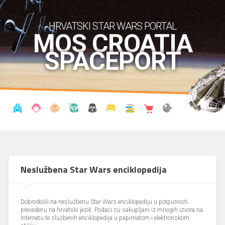
HRVATSKI STAR WARS PORTAL
MOS CROATIA
SPACEPORT
VIJESTI
BLOG
ENCIKLOPEDIJA
KRONOLOGIJA
UDRUGA
KOSTIMI
KNJIŽNICA
SHOP
THE FORUM
Neslužbena Star Wars enciklopedija
Dobrodošli na neslužbenu Star Wars enciklopediju u potpunosti
prevedenu na hrvatski jezik. Podaci su sakupljani iz mnogih izvora na
Internetu te službenih enciklopedija u papirnatom i elektronskom