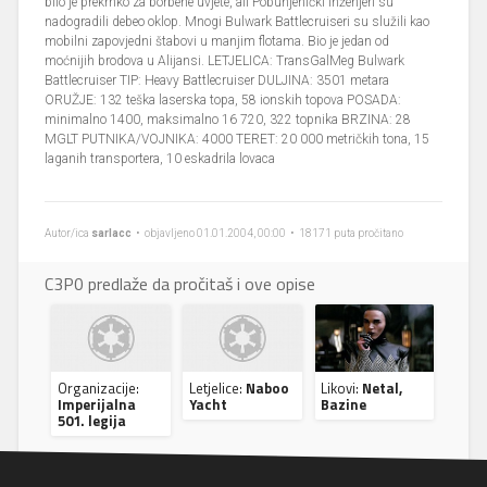
bilo je prekrhko za borbene uvjete, ali Pobunjenički inženjeri su
nadogradili debeo oklop. Mnogi Bulwark Battlecruiseri su služili kao
mobilni zapovjedni štabovi u manjim flotama. Bio je jedan od
moćnijih brodova u Alijansi. LETJELICA: TransGalMeg Bulwark
Battlecruiser TIP: Heavy Battlecruiser DULJINA: 3501 metara
ORUŽJE: 132 teška laserska topa, 58 ionskih topova POSADA:
minimalno 1400, maksimalno 16 720, 322 topnika BRZINA: 28
MGLT PUTNIKA/VOJNIKA: 4000 TERET: 20 000 metričkih tona, 15
laganih transportera, 10 eskadrila lovaca
Autor/ica
sarlacc
• objavljeno 01.01.2004, 00:00 • 18171 puta pročitano
C3P0 predlaže da pročitaš i ove opise
Organizacije:
Letjelice:
Naboo
Likovi:
Netal,
Imperijalna
Yacht
Bazine
501. legija