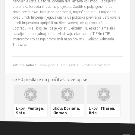
nanošenje štete. Uz to su dodana dva lansera koji mogu ispaljivati
protonska torpeda ili udarne projektile. Zaštitno polje generira par
Novaldex štitova. Iako je najnapredniji, najsofisticiraniji i najopasniji
lovac u floti Imperije njegova cijena uz politička previranja uzrokovana
smrti Imperatora spriječili su šire uvođenje ovog lovca u širu
upotrebu. Mali broj se i dalje koristi u elitnim TIE eskadrilama ali i
nadalje u Imperijalnoj floti prevladavaju standardni TIE/ln i TIE
Interceptor što se nije promijenili ni po povratku Velikog Admirala
Thrawna.
Autor/ica
sarlacc
• objavljeno 01.01.2004, 00:00 • 7690 puta pročitano
C3P0 predlaže da pročitaš i ove opise
Likovi:
Pestage,
Likovi:
Doriana,
Likovi:
Tharen,
Sate
Kinman
Bria