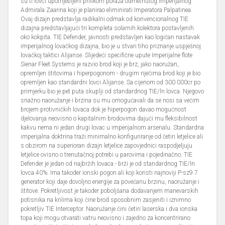
su ti lovci upotrijebljeni prilikom poraza odmetnutog imperijalnog
Admirala Zaarina koji je planirao eliminirati Imperatora Palpatinea.
Ovaj dizajn predstavlja radikalni odmak od konvencionalnog TIE
dizajna predstavljajući tri kompleta solarnih kolektora postavljenih
oko kokpita. TIE Defender, javnosti predstavljen kao logičan nastavak
imperijalnog lovačkog dizajna, bio je u stvari tiho priznanje uspješnoj
lovačkoj taktici Alijanse. Slijedeći specifične upute Imperijalne flote
Sienar Fleet Systems je razvio brod koji je brz, jako naoružan,
opremljen štitovima i hiperpogonom - drugim riječima brod koji je bio
opremljen kao standardni lovci Alijanse. Sa cijenom od 300 000cr po
primjerku bio je pet puta skuplji od standardnog TIE/ln lovca. Njegovo
snažno naoružanje i brzina su mu omogućavali da se nosi sa većim
brojem protivničkih lovaca dok je hiperpogon davao mogućnost
djelovanja neovisno o kapitalnim brodovima dajući mu fleksibilnost
kakvu nema ni jedan drugi lovac u imperijalnom arsenalu. Standardna
imperijalna doktrina traži minimalno konfiguriranje od četiri letjelice ali
s obzirom na superioran dizajn letjelice zapovjednici raspodjeljuju
letjelice ovisno o trenutačnoj potrebi u parovima i pojedinačno. TIE
Defender je jedan od najbržih lovaca - brži je od standardnog TIE/ln
lovca 40%. Ima također ionski pogon ali koji koristi najnoviji P-sz9.7
generator koji daje dovoljno energije za povećanu brzinu, naoružanje i
štitove. Pokretljivost je također poboljšana dodavanjem manevarskih
potisnika na krilima koji čine brod sposobnim zasjeniti i iznimno
pokretljiv TIE Interceptor. Naoružanje čini četiri laserska i dva ionska
topa koji mogu otvarati vatru neovisno i zajedno za koncentrirano