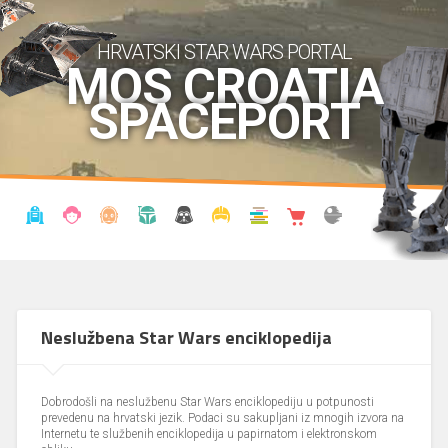
HRVATSKI STAR WARS PORTAL
MOS CROATIA
SPACEPORT
VIJESTI
BLOG
ENCIKLOPEDIJA
KRONOLOGIJA
UDRUGA
KOSTIMI
KNJIŽNICA
SHOP
THE FORUM
Neslužbena Star Wars enciklopedija
Dobrodošli na neslužbenu Star Wars enciklopediju u potpunosti
prevedenu na hrvatski jezik. Podaci su sakupljani iz mnogih izvora na
Internetu te službenih enciklopedija u papirnatom i elektronskom