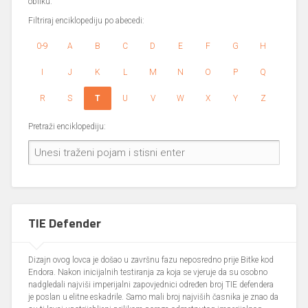
obliku.
Filtriraj enciklopediju po abecedi:
0-9
A
B
C
D
E
F
G
H
I
J
K
L
M
N
O
P
Q
R
S
T
U
V
W
X
Y
Z
Pretraži enciklopediju:
TIE Defender
Dizajn ovog lovca je došao u završnu fazu neposredno prije Bitke kod
Endora. Nakon inicijalnih testiranja za koja se vjeruje da su osobno
nadgledali najviši imperijalni zapovjednici određen broj TIE defendera
je poslan u elitne eskadrile. Samo mali broj najviših časnika je znao da