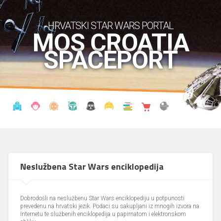
HRVATSKI STAR WARS PORTAL
MOS CROATIA
SPACEPORT
VIJESTI
BLOG
ENCIKLOPEDIJA
KRONOLOGIJA
UDRUGA
KOSTIMI
KNJIŽNICA
SHOP
THE FORUM
Neslužbena Star Wars enciklopedija
Dobrodošli na neslužbenu Star Wars enciklopediju u potpunosti
prevedenu na hrvatski jezik. Podaci su sakupljani iz mnogih izvora na
Internetu te službenih enciklopedija u papirnatom i elektronskom