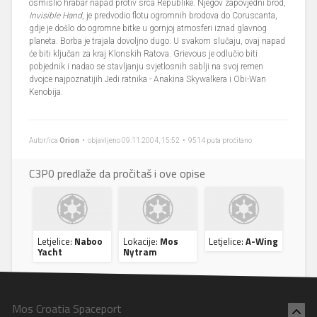
osmislio hrabar napad protiv srca Republike. Njegov zapovjedni brod,
Invisible Hand
, je predvodio flotu ogromnih brodova do Coruscanta,
gdje je došlo do ogromne bitke u gornjoj atmosferi iznad glavnog
planeta. Borba je trajala dovoljno dugo. U svakom slučaju, ovaj napad
će biti ključan za kraj Klonskih Ratova. Grievous je odlučio biti
pobjednik i nadao se stavljanju svjetlosnih sablji na svoj remen
dvojce najpoznatijih Jedi ratnika - Anakina Skywalkera i Obi-Wan
Kenobija.
Autor/ica
Orion
• objavljeno 09.11.2004, 15:52 • 9514 puta pročitano
C3P0 predlaže da pročitaš i ove opise
Letjelice:
Naboo
Lokacije:
Mos
Letjelice:
A-Wing
Yacht
Nytram
Mos Croatia Spaceport