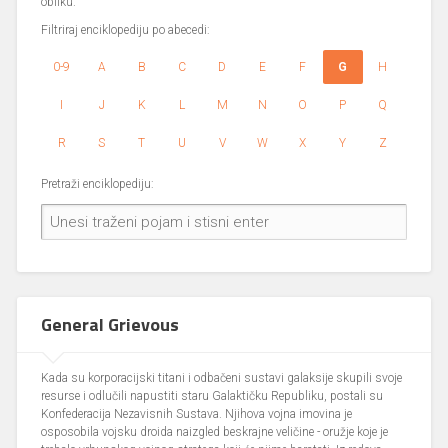
obliku.
Filtriraj enciklopediju po abecedi:
0-9
A
B
C
D
E
F
G
H
I
J
K
L
M
N
O
P
Q
R
S
T
U
V
W
X
Y
Z
Pretraži enciklopediju:
General Grievous
Kada su korporacijski titani i odbačeni sustavi galaksije skupili svoje
resurse i odlučili napustiti staru Galaktičku Republiku, postali su
Konfederacija Nezavisnih Sustava. Njihova vojna imovina je
osposobila vojsku droida naizgled beskrajne veličine - oružje koje je