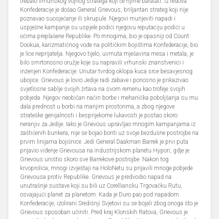
trebalo vrhunskog vojnog stratega koji će njime baratati. Iz redova
Konfederacije je došao General Grievous, briljantan strateg koji nije
poznavao suosjećanje ili skrupule. Njegovi munjeviti napadi i
uspješne kampanje su uspjele podići njegovu reputaciju podići u
očima preplašene Republike. Po mnogima, bio je opasniji od Count
Dookua, karizmatičnog vođe na političkim bojištima Konfederacije, bio
je lice neprijatelja. Njegovo tijelo, uvrnuta mješavina mesa i metala, je
bilo smrtonosno oružje koje su napravili vrhunski znanstvenici i
inženjeri Konfederacije. Unutar tvrdog oklopa kuca srce besavjesnog
ubojice. Grievous je lovio Jedije radi zabave i ponosno je prikazivao
svjetlosne sablje svojih žrtava na svom remenu kao trofeje svojih
pobjeda. Njegov neobičan način borbe i mehanička poboljšanja su mu
dala prednost u borbi na manjim prostorima, a zbog njegove
strateške genijalnosti i besprijekorne lukavosti je postao skoro
neranjiv za Jedije. Iako je Grievous upravljao mnogim kampanjama iz
zaštićenih bunkera, nije se bojao boriti uz svoje bezdušne postrojbe na
prvim linijama bojišnice. Jedi General Daakman Barrek je prvi puta
prijavio viđenje Grievousa na industrijskom planetu Hypori, gdje je
Grievous uništio skoro sve Barrekove postrojbe. Nakon tog
krvoprolića, mnogi izvještaji na HoloNetu su prijavili mnoge pobjede
Grievousa protiv Republike. Grievous je predvodio napad na
unutrašnje sustave koji su bili uz Corelliansku Trgovačku Rutu,
osvajajući planet za planetom. Kada je Duro pao pod napadom
Konfederacije, izolirani Središnji Svjetovi su se bojali zbog onoga što je
Grievous sposoban učiniti. Pred kraj Klonskih Ratova, Grievous je