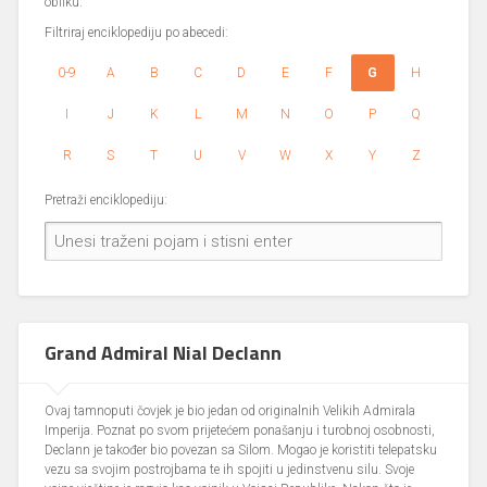
obliku.
Filtriraj enciklopediju po abecedi:
0-9
A
B
C
D
E
F
G
H
I
J
K
L
M
N
O
P
Q
R
S
T
U
V
W
X
Y
Z
Pretraži enciklopediju:
Grand Admiral Nial Declann
Ovaj tamnoputi čovjek je bio jedan od originalnih Velikih Admirala
Imperija. Poznat po svom prijetećem ponašanju i turobnoj osobnosti,
Declann je također bio povezan sa Silom. Mogao je koristiti telepatsku
vezu sa svojim postrojbama te ih spojiti u jedinstvenu silu. Svoje