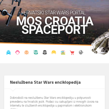
HRVATSKI STAR WARS PORTAL
MOS CROATIA
SPACEPORT
VIJESTI
BLOG
ENCIKLOPEDIJA
KRONOLOGIJA
UDRUGA
KOSTIMI
KNJIŽNICA
SHOP
THE FORUM
Neslužbena Star Wars enciklopedija
Dobrodošli na neslužbenu Star Wars enciklopediju u potpunosti
prevedenu na hrvatski jezik. Podaci su sakupljani iz mnogih izvora na
Internetu te službenih enciklopedija u papirnatom i elektronskom